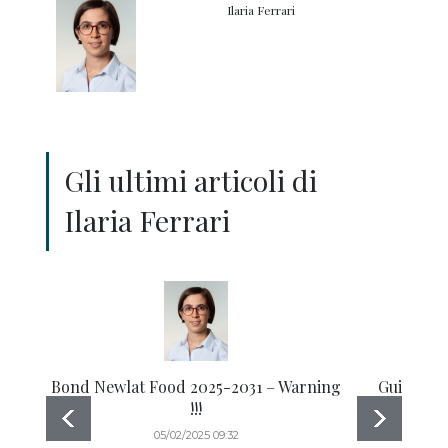
Ilaria Ferrari
Gli ultimi articoli di
Ilaria Ferrari
Bond Newlat Food 2025-2031 – Warning
Guida all
!!!
05/02/2025 09:32