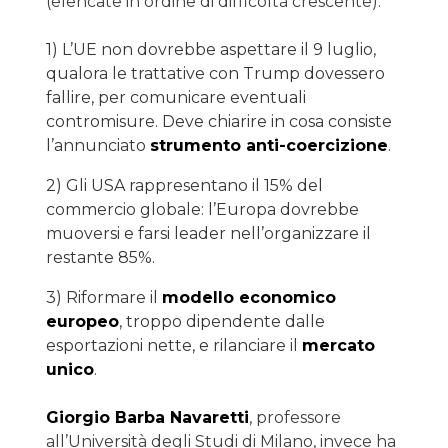
(elencate in ordine di difficoltà crescente):
1) L’UE non dovrebbe aspettare il 9 luglio,
qualora le trattative con Trump dovessero
fallire, per comunicare eventuali
contromisure. Deve chiarire in cosa consiste
l’annunciato
strumento anti-coercizione
.
2) Gli USA rappresentano il 15% del
commercio globale: l’Europa dovrebbe
muoversi e farsi leader nell’organizzare il
restante 85%.
3) Riformare il
modello economico
europeo
, troppo dipendente dalle
esportazioni nette, e rilanciare il
mercato
unico
.
Giorgio Barba Navaretti
, professore
all’Università degli Studi di Milano, invece ha