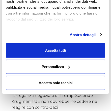
nostri partner che si occupano di analisi dei dati web,
pubblicità e social media, i quali potrebbero combinarle
con altre informazioni che ha fornito loro o che hanno
raccolto dal suo utilizzo dei loro servizi.
Mostra dettagli
Accetta tutti
Come dovrebbe muoversi l’Europa?
L’Europa non può fare delle significative
Personalizza
concessioni agli USA, perché i dazi medi
europei sui beni americani sono pari a meno
Accetta solo tecnici
del 2%. Inoltre, qualsiasi gesto, seppur
simbolico, rischierebbe di alimentare
l’arroganza negoziale di Trump. Secondo
Krugman, l’UE non dovrebbe né cedere né
reagire con contro-dazi.