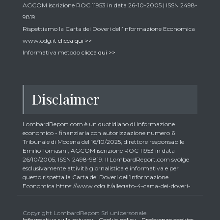
AGCOM iscrizione ROC 11953 in data 26-10-2005 | ISSN 2498-
9819
Rispettiamo la Carta dei Doveri dell’Informazione Economica
www.odg.it
clicca qui >>
Informativa metodo
clicca qui >>
Disclaimer
LombardReport.com è un quotidiano di informazione
economico - finanziaria con autorizzazione numero 6
Tribunale di Modena del 16/10/2025, direttore responsabile
Emilio Tomasini, AGCOM iscrizione ROC 11953 in data
26/10/2005, ISSN 2498-9819. Il LombardReport.com svolge
esclusivamente attività giornalistica e informativa e per
questo rispetta la Carta dei Doveri dell’Informazione
Economica https://www.odg.it/allegato-4-carta-dei-doveri-
dellinformazione-economica/24292. In conformità ai principi
di trasparenza imposti dalla citata Carta i lettori debbono
essere consapevoli che i collaboratori di LombardReport.com
Copyright LombardReport Srl unipersonale.
Informativa sulla privacy
-
Cookie policy
-
Preferenze cookies