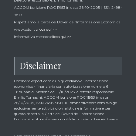
Direttore responsabile: Emilio Tomasini.
AGCOM iscrizione ROC 11953 in data 26-10-2005 | ISSN 2498-
9819
Rispettiamo la Carta dei Doveri dell’Informazione Economica
www.odg.it
clicca qui >>
Informativa metodo
clicca qui >>
Disclaimer
LombardReport.com è un quotidiano di informazione
economico - finanziaria con autorizzazione numero 6
Tribunale di Modena del 16/10/2025, direttore responsabile
Emilio Tomasini, AGCOM iscrizione ROC 11953 in data
26/10/2005, ISSN 2498-9819. Il LombardReport.com svolge
esclusivamente attività giornalistica e informativa e per
questo rispetta la Carta dei Doveri dell’Informazione
Economica https://www.odg.it/allegato-4-carta-dei-doveri-
dellinformazione-economica/24292. In conformità ai principi
di trasparenza imposti dalla citata Carta i lettori debbono
essere consapevoli che i collaboratori di LombardReport.com
Copyright LombardReport Srl unipersonale.