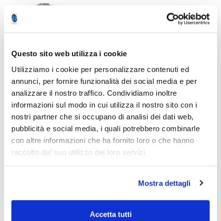
Virginio Frigieri
Questo sito web utilizza i cookie
Utilizziamo i cookie per personalizzare contenuti ed
annunci, per fornire funzionalità dei social media e per
Gli ultimi articoli di
analizzare il nostro traffico. Condividiamo inoltre
informazioni sul modo in cui utilizza il nostro sito con i
Virginio Frigieri
nostri partner che si occupano di analisi dei dati web,
pubblicità e social media, i quali potrebbero combinarle
con altre informazioni che ha fornito loro o che hanno
raccolto dal suo utilizzo dei loro servizi.
Mostra dettagli
Piano Bar : Quadro Tecnico del 2025-07-
Piano Ba
13
Accetta tutti