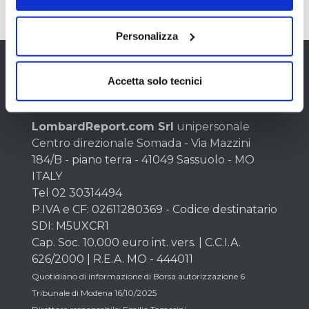
14/07/2025 00:35
Personalizza
Chi siamo
Accetta solo tecnici
LombardReport.com Srl
unipersonale
Centro direzionale Somada - Via Mazzini
184/B - piano terra - 41049 Sassuolo - MO
ITALY
Tel 02 30314494
P.IVA e CF: 02611280369 - Codice destinatario
SDI: M5UXCR1
Cap. Soc. 10.000 euro int. vers. | C.C.I.A.
626/2000 | R.E.A. MO - 444011
Quotidiano di informazione di Borsa autorizzazione 6
Tribunale di Modena 16/10/2025