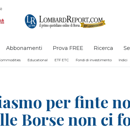
è
Abbonamenti
Prova FREE
Ricerca
Se
Commodities
Educational
ETF ETC
Fondi di investimento
Indici
iasmo per finte not
elle Borse non ci f