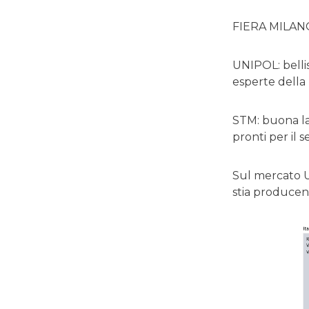
FIERA MILANO:
UNIPOL: bellis
esperte della
STM: buona la
pronti per il 
Sul mercato U
stia producend