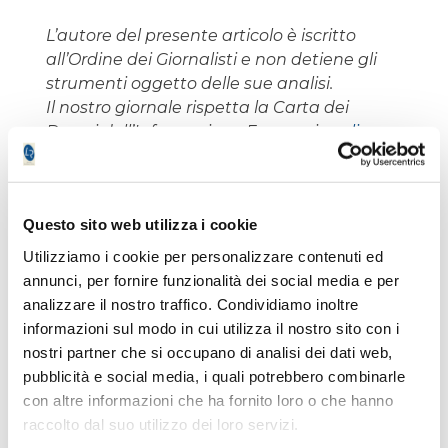
L’autore del presente articolo è iscritto
all’Ordine dei Giornalisti e non detiene gli
strumenti oggetto delle sue analisi.
Il nostro giornale rispetta la Carta dei
Doveri dell’Informazione Economica
clicca
qui >>
Informativa metodo
clicca qui >>
Questo sito web utilizza i cookie
Utilizziamo i cookie per personalizzare contenuti ed
Virginio Frigieri
annunci, per fornire funzionalità dei social media e per
analizzare il nostro traffico. Condividiamo inoltre
informazioni sul modo in cui utilizza il nostro sito con i
nostri partner che si occupano di analisi dei dati web,
pubblicità e social media, i quali potrebbero combinarle
con altre informazioni che ha fornito loro o che hanno
Gli ultimi articoli di
raccolto dal suo utilizzo dei loro servizi.