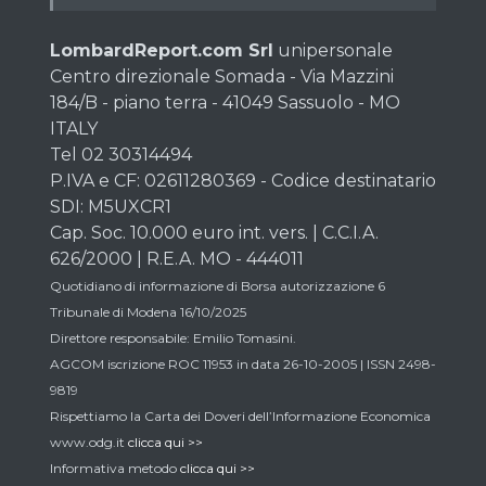
LombardReport.com Srl
unipersonale
Centro direzionale Somada - Via Mazzini
184/B - piano terra - 41049 Sassuolo - MO
ITALY
Tel 02 30314494
P.IVA e CF: 02611280369 - Codice destinatario
SDI: M5UXCR1
Cap. Soc. 10.000 euro int. vers. | C.C.I.A.
626/2000 | R.E.A. MO - 444011
Quotidiano di informazione di Borsa autorizzazione 6
Tribunale di Modena 16/10/2025
Direttore responsabile: Emilio Tomasini.
AGCOM iscrizione ROC 11953 in data 26-10-2005 | ISSN 2498-
9819
Rispettiamo la Carta dei Doveri dell’Informazione Economica
www.odg.it
clicca qui >>
Informativa metodo
clicca qui >>