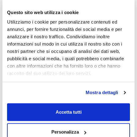
Questo sito web utilizza i cookie
Utilizziamo i cookie per personalizzare contenuti ed
annunci, per fornire funzionalità dei social media e per
analizzare il nostro traffico. Condividiamo inoltre
Non accontentarti solo degli
informazioni sul modo in cui utilizza il nostro sito con i
articoli Free!
nostri partner che si occupano di analisi dei dati web,
pubblicità e social media, i quali potrebbero combinarle
Registrati
gratuitamente
e avrai
con altre informazioni che ha fornito loro o che hanno
accesso senza limitazioni
ai servizi
raccolto dal suo utilizzo dei loro servizi.
premium
per 7 giorni
!
Mostra dettagli
Accetta tutti
Personalizza