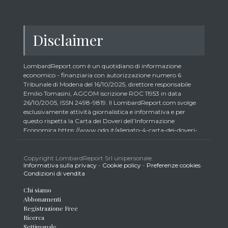
Disclaimer
LombardReport.com è un quotidiano di informazione
economico - finanziaria con autorizzazione numero 6
Tribunale di Modena del 16/10/2025, direttore responsabile
Emilio Tomasini, AGCOM iscrizione ROC 11953 in data
26/10/2005, ISSN 2498-9819. Il LombardReport.com svolge
esclusivamente attività giornalistica e informativa e per
questo rispetta la Carta dei Doveri dell’Informazione
Economica https://www.odg.it/allegato-4-carta-dei-doveri-
dellinformazione-economica/24292. In conformità ai principi
di trasparenza imposti dalla citata Carta i lettori debbono
essere consapevoli che i collaboratori di LombardReport.com
Copyright LombardReport Srl unipersonale.
Informativa sulla privacy
-
Cookie policy
-
Preferenze cookies
iscritti all’Ordine dei Giornalisti non possono detenere i titoli
Condizioni di vendita
oggetto dei loro articoli mentre i collaboratori non giornalisti
potrebbero detenere, sebbene in percentuali minime tipiche di
Chi siamo
trader retail e comunque inferiori allo 0,5% del capitale, gli
Abbonamenti
strumenti finanziari oggetto dei loro articoli creando così un
Registrazione Free
potenziale conflitto di interesse con i lettori stessi. L’accesso al
Ricerca
presente sito implica la conoscenza e la piena accettazione
Settimanale