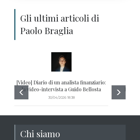
Gli ultimi articoli di
Paolo Braglia
[Video] Diario di un analista finanziario:
[Webin
la video-intervista a Guido Bellosta
Borsa: 
30/04/2026 18:38
Chi siamo