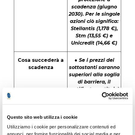
scadenza (giugno
2030). Per le singole
azioni ciò significa:
Stellantis (1,178 €),
Stm (13,55 €) e
Unicredit (14,66 €)
Cosa succederà a
● Se i prezzi dei
scadenza
sottostanti saranno
superiori alla soglia
di barriera, il
certificato restituirà
il valore nominale di
1.000 Eur;
Questo sito web utilizza i cookie
● In caso contrario il
Utilizziamo i cookie per personalizzare contenuti ed
rimborso rifletterà
annunci, per fornire funzionalità dei social media e per
l’andamento del