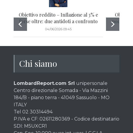
Obiettivo reddito – Inflazione al 3% e
Obiettiv
forse oltre: due antidoti a confronto
pochi o ta
04/06/2026 09:45
Chi siamo
LombardReport.com Srl
unipersonale
Centro direzionale Somada - Via Mazzini
184/B - piano terra - 41049 Sassuolo - MO
ITALY
Tel 02 30314494
P.IVA e CF: 02611280369 - Codice destinatario
SDI: M5UXCR1