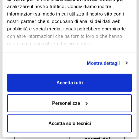
analizzare il nostro traffico. Condividiamo inoltre
sottostante con il
informazioni sul modo in cui utilizza il nostro sito con i
rendimento
nostri partner che si occupano di analisi dei dati web,
peggiore (worst-of),
pubblicità e social media, i quali potrebbero combinarle
esponendo
con altre informazioni che ha fornito loro o che hanno
l’investitore a una
raccolto dal suo utilizzo dei loro servizi.
perdita
proporzionale al
titolo più debole del
Mostra dettagli
basket
Accetta tutti
Probabilità worst-of
Molto basse
Autocallable
Sì - Il certificato
Personalizza
incorpora il richiamo
anticipato
Accetta solo tecnici
automatico, che si
attiva quando i