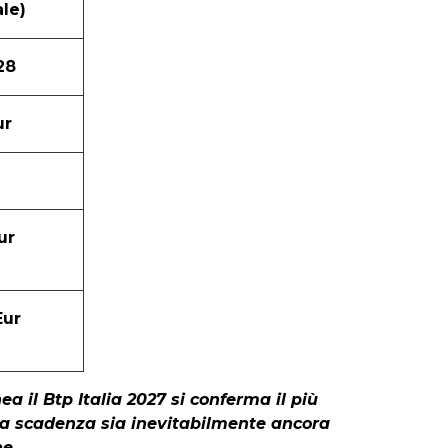
le)
28
ur
ur
Eur
a il Btp Italia 2027 si conferma il più
o a scadenza sia inevitabilmente ancora
ne.