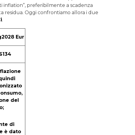
i inflation”, preferibilmente a scadenza
rata residua. Oggi confrontiamo allora i due
i
.
g2028 Eur
6134
nflazione
quindi
monizzato
 consumo,
ione del
o;
ente di
e è dato