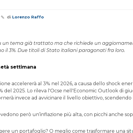
di
Lorenzo Raffo
 un tema già trattato ma che richiede un aggiornamento
 il 3%. Due titoli di Stato italiani paragonati fra loro.
 metà settimana
flazione accelererà al 3% nel 2026, a causa dello shock ene
,6% del 2025. Lo rileva l'Ocse nell'Economic Outlook di giu
nerà invece ad avvicinare il livello obiettivo, scendendo 
evedono però un’inflazione più alta, con picchi anche sop
re un portafoglio? O meglio come trasformare una situ