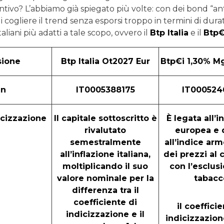
tivo? L’abbiamo già spiegato più volte: con dei bond “ant
 di cogliere il trend senza esporsi troppo in termini di du
 italiani più adatti a tale scopo, ovvero il
Btp Italia
e il
Btp€
sione
Btp Italia Ot2027 Eur
Btp€i 1,30% M
in
IT0005388175
IT000524
icizzazione
Il capitale sottoscritto è
È legata all’i
rivalutato
europea e 
semestralmente
all’indice ar
all’inflazione italiana,
dei prezzi al
moltiplicando il suo
con l’esclus
valore nominale per la
tabacc
differenza tra il
coefficiente di
il coeffici
indicizzazione e il
indicizzazion