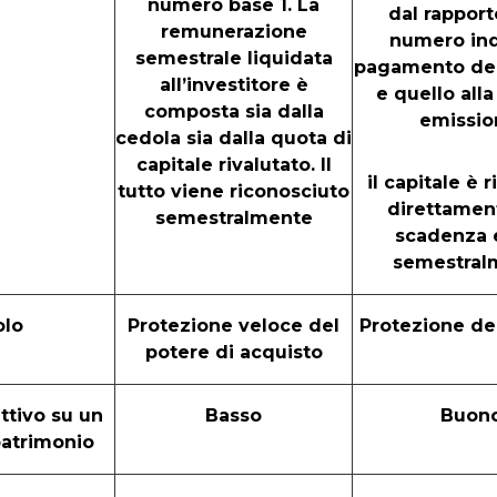
numero base 1. La
dal rapporto
remunerazione
numero ind
semestrale liquidata
pagamento del
all’investitore è
e quello alla
composta sia dalla
emissio
cedola sia dalla quota di
capitale rivalutato. Il
il capitale è 
tutto viene riconosciuto
direttament
semestralmente
scadenza 
semestral
olo
Protezione veloce del
Protezione del
potere di acquisto
ttivo su un
Basso
Buon
patrimonio