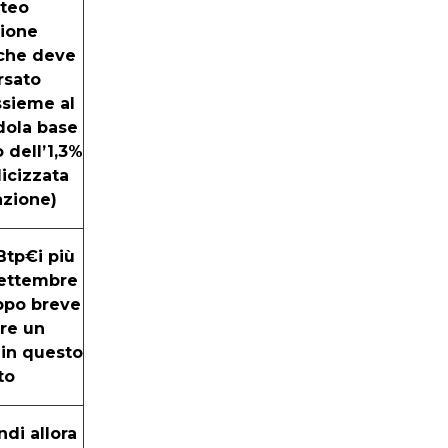
ateo
zione
che deve
rsato
ssieme al
dola base
 dell’1,3%
icizzata
lazione)
Btp€i più
 settembre
ppo breve
re un
 in questo
to
ndi allora