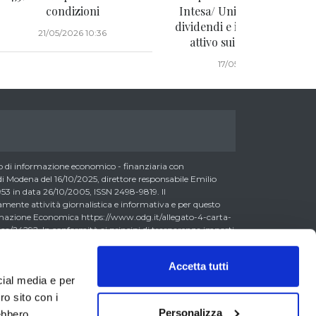
condizioni
Intesa/ Unicredit post sta
dividendi e infine un nuovo
21/05/2026 10:36
attivo sui bond emergin
17/05/2026 08:05
di informazione economico - finanziaria con
 Modena del 16/10/2025, direttore responsabile Emilio
3 in data 26/10/2005, ISSN 2498-9819. Il
nte attività giornalistica e informativa e per questo
formazione Economica https://www.odg.it/allegato-4-carta-
a/24292. In conformità ai principi di trasparenza imposti
essere consapevoli che i collaboratori di LombardReport.com
possono detenere i titoli oggetto dei loro articoli mentre i
Accetta tutti
ero detenere, sebbene in percentuali minime tipiche di
cial media e per
 0,5% del capitale, gli strumenti finanziari oggetto dei loro
litto di interesse con i lettori stessi. L’accesso al presente
ro sito con i
accettazione delle presenti informazioni legali, dei Termini
Personalizza
rebbero