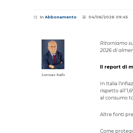
In
Abbonamento
04/06/2026 09:45
Ritorniamo su
2026 di almeno
Il report di
Lorenzo Raffo
In Italia l'in
rispetto all'1
al consumo tor
Altre fonti pr
Come protegge