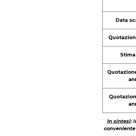
Data s
Quotazion
Stima
Quotazion
an
Quotazio
an
In sintesi
: 
conveniente 