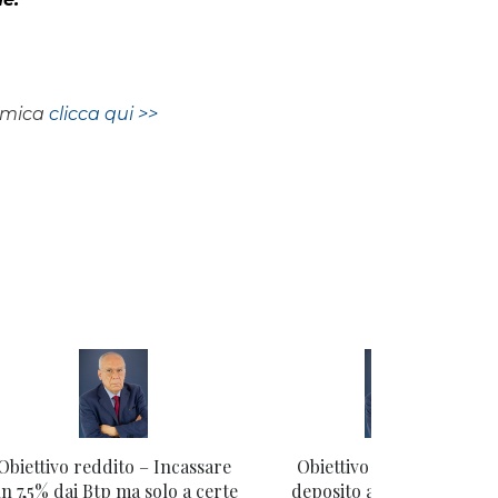
nomica
clicca qui >>
Obiettivo reddito – Incassare
Obiettivo reddito – Cont
n 7,5% dai Btp ma solo a certe
deposito al 4%, bond al 7