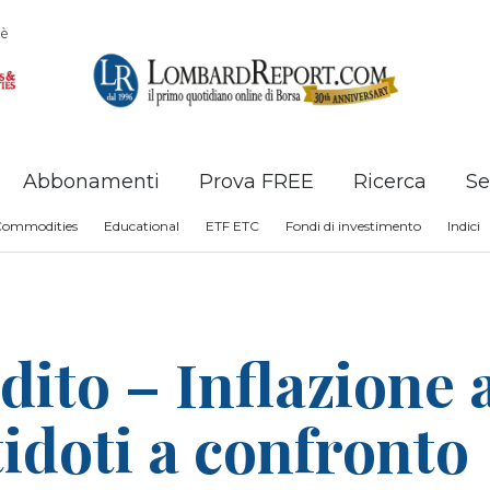
è
Abbonamenti
Prova FREE
Ricerca
Se
Commodities
Educational
ETF ETC
Fondi di investimento
Indici
dito – Inflazione a
tidoti a confronto