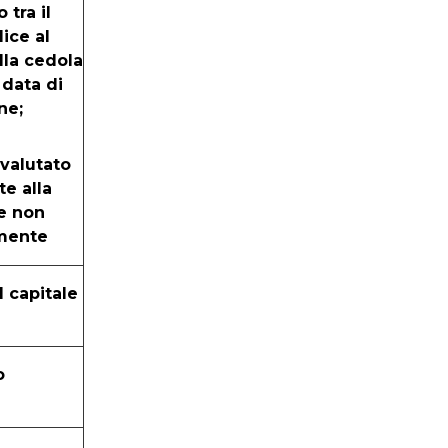
 tra il
ice al
la cedola
 data di
ne;
rivalutato
e alla
e non
mente
 capitale
o