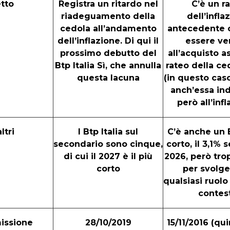
etto
Registra un ritardo nel
C’è un r
riadeguamento della
dell’infla
cedola all’andamento
antecedente 
dell’inflazione. Di qui il
essere ve
prossimo debutto del
all’acquisto a
Btp Italia Sì, che annulla
rateo della ce
questa lacuna
(in questo caso
anch’essa ind
però all’inf
altri
I Btp Italia sul
C’è anche un 
secondario sono cinque,
corto, il 3,1%
di cui il 2027 è il più
2026, però tro
corto
per svolge
qualsiasi ruolo
contes
issione
28/10/2019
15/11/2016 (qui