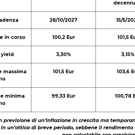
decenna
cadenza
28/10/2027
15/5/20
e in corso
100,2 Eur
101,5 E
 yield
3,30%
3,15%
e massima
101,5 Eur
103,6 E
no
ne minima
99,33 Eur
100,78 
no
in previsione di un’inflazione in crescita ma temporane
in un’ottica di breve periodo, sebbene il rendiment
non calcolabile con precisio