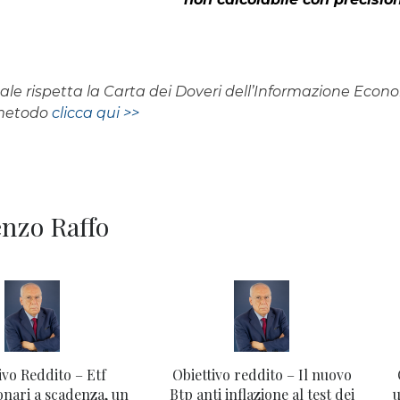
rnale rispetta la Carta dei Doveri dell’Informazione Eco
 metodo
clicca qui >>
renzo Raffo
ivo Reddito – Etf
Obiettivo reddito – Il nuovo
onari a scadenza, un
Btp anti inflazione al test dei
u