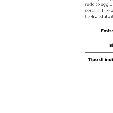
reddito aggiun
corta, al fine
titoli di Stato
Emis
Is
Tipo di ind