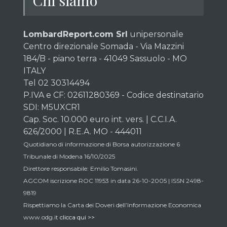
Chi siamo
LombardReport.com Srl
unipersonale
Centro direzionale Somada - Via Mazzini
184/B - piano terra - 41049 Sassuolo - MO
ITALY
Tel 02 30314494
P.IVA e CF: 02611280369 - Codice destinatario
SDI: M5UXCR1
Cap. Soc. 10.000 euro int. vers. | C.C.I.A.
626/2000 | R.E.A. MO - 444011
Quotidiano di informazione di Borsa autorizzazione 6
Tribunale di Modena 16/10/2025
Direttore responsabile: Emilio Tomasini.
AGCOM iscrizione ROC 11953 in data 26-10-2005 | ISSN 2498-
9819
Rispettiamo la Carta dei Doveri dell’Informazione Economica
www.odg.it
clicca qui >>