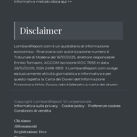
Informativa metodo
clicca qui >>
Disclaimer
LombardReport.com è un quotidiano di informazione
economico - finanziaria con autorizzazione numero 6
Tribunale di Modena del 16/10/2025, direttore responsabile
Emilio Tomasini, AGCOM iscrizione ROC 11953 in data
26/10/2005, ISSN 2498-9819. Il LombardReport.com svolge
esclusivamente attività giornalistica e informativa e per
questo rispetta la Carta dei Doveri dell’Informazione
Economica https://www.odg.it/allegato-4-carta-dei-doveri-
dellinformazione-economica/24292. In conformità ai principi
di trasparenza imposti dalla citata Carta i lettori debbono
essere consapevoli che i collaboratori di LombardReport.com
Copyright LombardReport Srl unipersonale.
Informativa sulla privacy
-
Cookie policy
-
Preferenze cookies
iscritti all’Ordine dei Giornalisti non possono detenere i titoli
Condizioni di vendita
oggetto dei loro articoli mentre i collaboratori non giornalisti
potrebbero detenere, sebbene in percentuali minime tipiche di
Chi siamo
trader retail e comunque inferiori allo 0,5% del capitale, gli
Abbonamenti
strumenti finanziari oggetto dei loro articoli creando così un
Registrazione Free
potenziale conflitto di interesse con i lettori stessi. L’accesso al