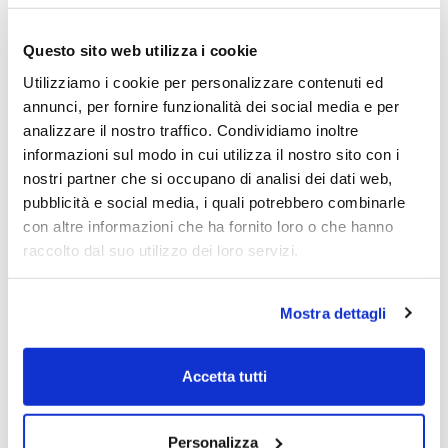
Giacenza media? E
Oltre i 50.000 euro
Questo sito web utilizza i cookie
se si va sopra?
quanto versato
Utilizziamo i cookie per personalizzare contenuti ed
viene remunerato
annunci, per fornire funzionalità dei social media e per
allo 0,001% annuo
analizzare il nostro traffico. Condividiamo inoltre
informazioni sul modo in cui utilizza il nostro sito con i
Gli interessi quando
Saranno accreditati
nostri partner che si occupano di analisi dei dati web,
verranno versati?
sul conto entro il 31
pubblicità e social media, i quali potrebbero combinarle
gennaio 2027
con altre informazioni che ha fornito loro o che hanno
raccolto dal suo utilizzo dei loro servizi.
Ci sono
La banca dichiara
commissioni?
che l’iniziativa è a
Mostra dettagli
canone zero
Accetta tutti
Il conto consente
Prevede di operare
poi tutte le
per tutte le
classiche attività di
tradizionali funzioni
Personalizza