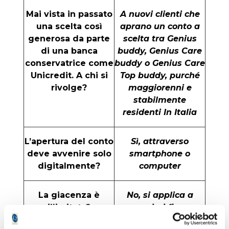
Mai vista in passato
A nuovi clienti che
una scelta così
aprano un conto a
generosa da parte
scelta tra Genius
di una banca
buddy, Genius Care
conservatrice come
buddy o Genius Care
Unicredit. A chi si
Top buddy, purché
rivolge?
maggiorenni e
stabilmente
residenti In Italia
L’apertura del conto
Sì, attraverso
deve avvenire solo
smartphone o
digitalmente?
computer
La giacenza è
No, si applica a
illimitata?
massimi fino a
50.000 euro