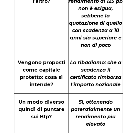
l’altro?
rendimento di 125 pb
non è esigua,
sebbene la
quotazione di quello
con scadenza a 10
anni sia superiore e
non di poco
Vengono proposti
Lo ribadiamo: che a
come capitale
scadenza il
protetto: cosa si
certificato rimborsa
intende?
l'importo nozionale
Un modo diverso
Sì, ottenendo
quindi di puntare
potenzialmente un
sui Btp?
rendimento più
elevato