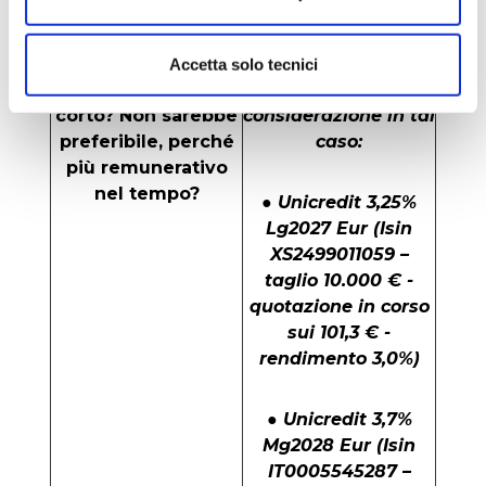
gestione di un c/c?
bancarie
E se si scegliesse
Due le emissioni da
Accetta solo tecnici
un bond Unicredit
prendere in
corto? Non sarebbe
considerazione in tal
preferibile, perché
caso:
più remunerativo
nel tempo?
● Unicredit 3,25%
Lg2027 Eur (Isin
XS2499011059 –
taglio 10.000 € -
quotazione in corso
sui 101,3 € -
rendimento 3,0%)
● Unicredit 3,7%
Mg2028 Eur (Isin
IT0005545287 –