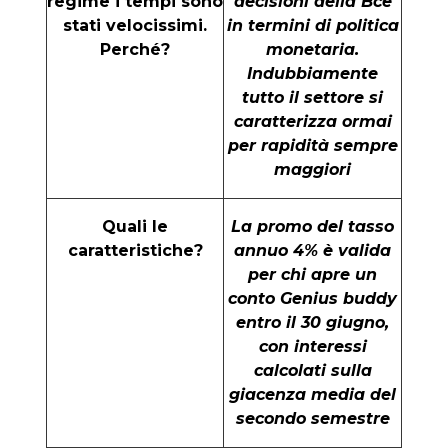
regime i tempi sono
decisioni della Bce
stati velocissimi.
in termini di politica
Perché?
monetaria.
Indubbiamente
tutto il settore si
caratterizza ormai
per rapidità sempre
maggiori
Quali le
La promo del tasso
caratteristiche?
annuo 4% è valida
per chi apre un
conto Genius buddy
entro il 30 giugno,
con interessi
calcolati sulla
giacenza media del
secondo semestre