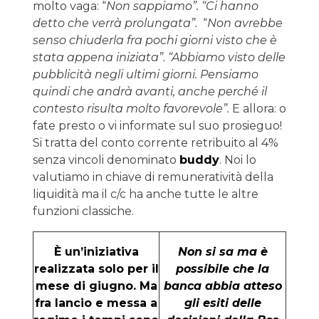
molto vaga: “
Non sappiamo”. “Ci hanno
detto che verrà prolungata”.
“
Non avrebbe
senso chiuderla fra pochi giorni visto che è
stata appena iniziata”. “Abbiamo visto delle
pubblicità negli ultimi giorni. Pensiamo
quindi che andrà avanti, anche perché il
contesto risulta molto favorevole”.
E allora: o
fate presto o vi informate sul suo prosieguo!
Si tratta del conto corrente retribuito al 4%
senza vincoli denominato
buddy
. Noi lo
valutiamo in chiave di remuneratività della
liquidità ma il c/c ha anche tutte le altre
funzioni classiche.
È un’iniziativa
Non si sa ma è
realizzata solo per il
possibile che la
mese di giugno. Ma
banca abbia atteso
fra lancio e messa a
gli esiti delle