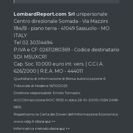
LombardReport.com Srl
unipersonale
Centro direzionale Somada - Via Mazzini
184/B - piano terra - 41049 Sassuolo - MO
ITALY
Tel 02 30314494
P.IVA e CF: 02611280369 - Codice destinatario
SDI: M5UXCR1
Cap. Soc. 10.000 euro int. vers. | C.C.I.A.
626/2000 | R.E.A. MO - 444011
Quotidiano di informazione di Borsa autorizzazione 6
Tribunale di Modena 16/10/2025
Direttore responsabile: Emilio Tomasini.
AGCOM iscrizione ROC 11953 in data 26-10-2005 | ISSN 2498-
9819
Rispettiamo la Carta dei Doveri dell’Informazione Economica
www.odg.it
clicca qui >>
Informativa metodo
clicca qui >>