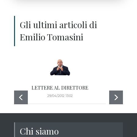
Gli ultimi articoli di
Emilio Tomasini
LETTERE AL DIRETTORE
AZIO
29/04/2012 13:02
Chi siamo