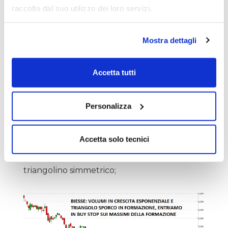
anche se ha bassi volumi compriamo 3.961
raccolto dal suo utilizzo dei loro servizi.
stop perché non possiamo guardarla e
Mostra dettagli
lasciarla lì così;
ENI: incredibile la forza
Accetta tutti
relativa, siamo dentro;
Personalizza
AUTOSTRADE TO-MI: siamo dentro,
Accetta solo tecnici
nemmeno riesce a ritracciare e fa un
triangolino simmetrico;