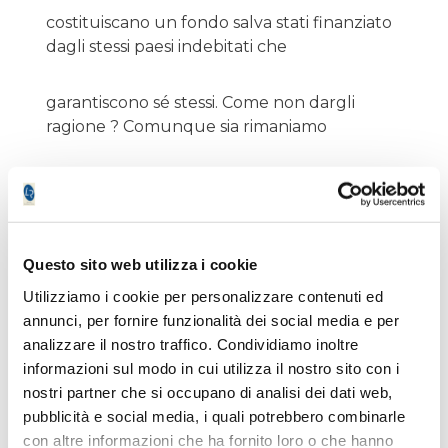
costituiscano un fondo salva stati finanziato
dagli stessi paesi indebitati che
garantiscono sé stessi. Come non dargli
ragione ? Comunque sia rimaniamo
rialzisti ed anche uno storno verso 16.000 o
15.000 del Ftse All Share non ci
preoccuperebbe.
Questo sito web utilizza i cookie
Veniamo al sodo e guardiamo
Utilizziamo i cookie per personalizzare contenuti ed
annunci, per fornire funzionalità dei social media e per
alcuni titoli:
analizzare il nostro traffico. Condividiamo inoltre
informazioni sul modo in cui utilizza il nostro sito con i
nostri partner che si occupano di analisi dei dati web,
BIESSE: accumulazione da favola,
pubblicità e social media, i quali potrebbero combinarle
con altre informazioni che ha fornito loro o che hanno