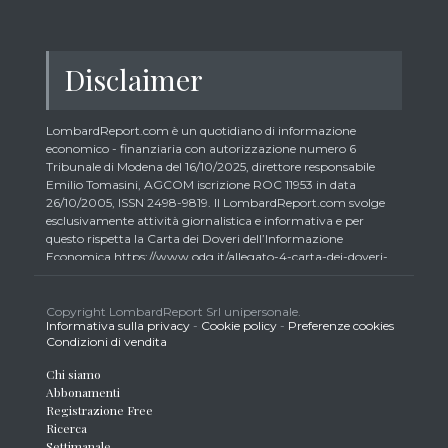
Disclaimer
LombardReport.com è un quotidiano di informazione
economico - finanziaria con autorizzazione numero 6
Tribunale di Modena del 16/10/2025, direttore responsabile
Emilio Tomasini, AGCOM iscrizione ROC 11953 in data
26/10/2005, ISSN 2498-9819. Il LombardReport.com svolge
esclusivamente attività giornalistica e informativa e per
questo rispetta la Carta dei Doveri dell’Informazione
Economica https://www.odg.it/allegato-4-carta-dei-doveri-
dellinformazione-economica/24292. In conformità ai principi
di trasparenza imposti dalla citata Carta i lettori debbono
essere consapevoli che i collaboratori di LombardReport.com
Copyright LombardReport Srl unipersonale.
Informativa sulla privacy
-
Cookie policy
-
Preferenze cookies
iscritti all’Ordine dei Giornalisti non possono detenere i titoli
Condizioni di vendita
oggetto dei loro articoli mentre i collaboratori non giornalisti
potrebbero detenere, sebbene in percentuali minime tipiche di
Chi siamo
trader retail e comunque inferiori allo 0,5% del capitale, gli
Abbonamenti
strumenti finanziari oggetto dei loro articoli creando così un
Registrazione Free
potenziale conflitto di interesse con i lettori stessi. L’accesso al
Ricerca
presente sito implica la conoscenza e la piena accettazione
Settimanale