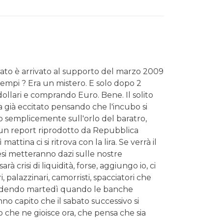
ato è arrivato al supporto del marzo 2009
 tempi ? Era un mistero. E solo dopo 2
ollari e comprando Euro. Bene. Il solito
a già eccitato pensando che l'incubo si
o semplicemente sull'orlo del baratro,
 un report riprodotto da Repubblica
ttina ci si ritrova con la lira. Se verrà il
aesi metteranno dazi sulle nostre
 crisi di liquidità, forse, aggiungo io, ci
ri, palazzinari, camorristi, spacciatori che
uccedendo martedì quando le banche
o capito che il sabato successivo si
so che ne gioisce ora, che pensa che sia