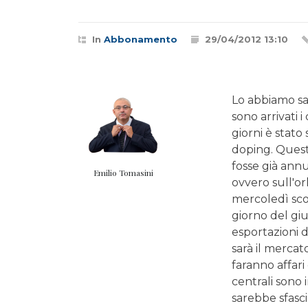
In
Abbonamento
29/04/2012 13:10
Lo abbiamo sa
sono arrivati 
giorni è stat
doping. Questo
fosse già ann
Emilio Tomasini
ovvero sull'o
mercoledì scors
giorno del giu
esportazioni d
sarà il mercato
faranno affar
centrali sono
sarebbe sfasci