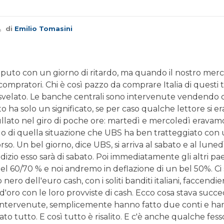
di
Emilio Tomasini
puto con un giorno di ritardo, ma quando il nostro merc
i compratori. Chi è così pazzo da comprare Italia di questi
o svelato. Le banche centrali sono intervenute vendendo d
 ha solo un significato, se per caso qualche lettore si er
ullato nel giro di poche ore: martedì e mercoledì eravam
rlo di quella situazione che UBS ha ben tratteggiato con
o. Un bel giorno, dice UBS, si arriva al sabato e al lunedì ma
dizio esso sarà di sabato. Poi immediatamente gli altri p
el 60/70 % e noi andremo in deflazione di un bel 50%. Ci sarà
 nero dell'euro cash, con i soliti banditi italiani, faccendie
i d'oro con le loro provviste di cash. Ecco cosa stava s
 intervenute, semplicemente hanno fatto due conti e hann
ato tutto. E così tutto è risalito. E c'è anche qualche fes