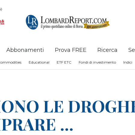
è
Abbonamenti
Prova FREE
Ricerca
Se
Commodities
Educational
ETF ETC
Fondi di investimento
Indici
CIONO LE DROGH
RARE ...