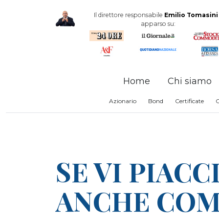
Il direttore responsabile
Emilio Tomasini
apparso su:
Home
Chi siamo
Azionario
Bond
Certificate
SE VI PIAC
ANCHE COMP