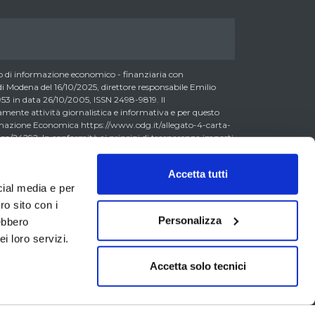
di informazione economico - finanziaria con
 Modena del 16/10/2025, direttore responsabile Emilio
3 in data 26/10/2005, ISSN 2498-9819. Il
nte attività giornalistica e informativa e per questo
formazione Economica https://www.odg.it/allegato-4-carta-
a/24292. In conformità ai principi di trasparenza imposti
essere consapevoli che i collaboratori di LombardReport.com
possono detenere i titoli oggetto dei loro articoli mentre i
Accetta tutti
ero detenere, sebbene in percentuali minime tipiche di
cial media e per
 0,5% del capitale, gli strumenti finanziari oggetto dei loro
litto di interesse con i lettori stessi. L’accesso al presente
ro sito con i
accettazione delle presenti informazioni legali, dei Termini
Personalizza
rebbero
va Metodo, della Carta dei Doveri dell’Informazione
i loro servizi.
erali di Vendita laddove applicabili. Il materiale
a titolo esemplificativo, dati di mercato, informazioni,
segni etc. (di seguito il “Contenuto”) ha finalità
Accetta solo tecnici
dell’attività giornalistica. Tutti i dati e le informazioni
stituiscono né possono essere considerati offerta al
ione di servizi o attività di investimento, attività di
comandazioni finalizzati alla sottoscrizione di prodotti