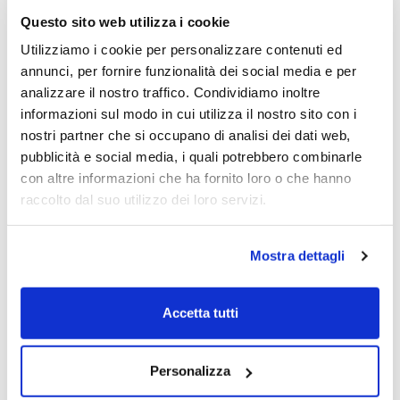
(+1,24%) a 12,22 dopo che Goldman Sachs ha
Questo sito web utilizza i cookie
incrementato il target price e migliorato il
Utilizziamo i cookie per personalizzare contenuti ed
giudizio a “buy”.
annunci, per fornire funzionalità dei social media e per
analizzare il nostro traffico. Condividiamo inoltre
PORTAFOGLIO LOMBARD REPORT
informazioni sul modo in cui utilizza il nostro sito con i
nostri partner che si occupano di analisi dei dati web,
pubblicità e social media, i quali potrebbero combinarle
Il portafoglio Lombard oggi le “AZIONI
con altre informazioni che ha fornito loro o che hanno
ITALIANE BREAKOUT” trova il rialzo con
raccolto dal suo utilizzo dei loro servizi.
ESPRINET
(+2,22%) a 6,90. Gli altri tre titoli
terminano la seduta in territorio negativo,
con flessioni non superiori al punto
Mostra dettagli
percentuale.
Accetta tutti
Luca Lanzarini
Personalizza