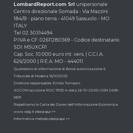
LombardReport.com Srl
unipersonale
Centro direzionale Somada - Via Mazzini
184/B - piano terra - 41049 Sassuolo - MO
ITALY
Tel 02 30314494
P.IVA e CF: 02611280369 - Codice destinatario
SDI: M5UXCR1
Cap. Soc. 10.000 euro int. vers. | C.C.I.A.
626/2000 | R.E.A. MO - 444011
Quotidiano di informazione di Borsa autorizzazione 6
Tribunale di Modena 16/10/2025
Direttore responsabile: Emilio Tomasini.
AGCOM iscrizione ROC 11953 in data 26-10-2005 | ISSN 2498-
9819
Rispettiamo la Carta dei Doveri dell’Informazione Economica
www.odg.it
clicca qui >>
Informativa metodo
clicca qui >>