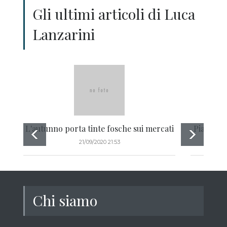
Gli ultimi articoli di Luca
Lanzarini
L'autunno porta tinte fosche sui mercati
Piazza Af
21/09/2020 21:53
Chi siamo