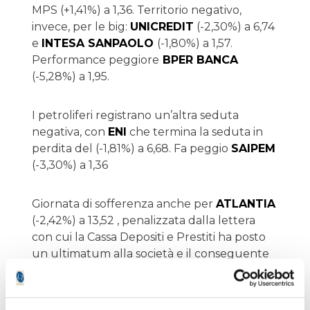
MPS (+1,41%) a 1,36. Territorio negativo,
invece, per le big:
UNICREDIT
(-2,30%) a 6,74
e
INTESA SANPAOLO
(-1,80%) a 1,57.
Performance peggiore
BPER BANCA
(-5,28%) a 1,95.
I petroliferi registrano un’altra seduta
negativa, con
ENI
che termina la seduta in
perdita del (-1,81%) a 6,68. Fa peggio
SAIPEM
(-3,30%) a 1,36
Giornata di sofferenza anche per
ATLANTIA
(-2,42%) a 13,52 , penalizzata dalla lettera
con cui la Cassa Depositi e Prestiti ha posto
un ultimatum alla società e il conseguente
abbandono delle trattative.
Il settore del lusso respira, con
FERRAGAMO