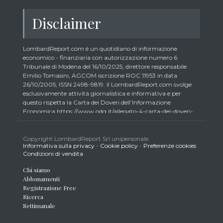
Disclaimer
LombardReport.com è un quotidiano di informazione
economico - finanziaria con autorizzazione numero 6
Tribunale di Modena del 16/10/2025, direttore responsabile
Emilio Tomasini, AGCOM iscrizione ROC 11953 in data
26/10/2005, ISSN 2498-9819. Il LombardReport.com svolge
esclusivamente attività giornalistica e informativa e per
questo rispetta la Carta dei Doveri dell’Informazione
Economica https://www.odg.it/allegato-4-carta-dei-doveri-
dellinformazione-economica/24292. In conformità ai principi
di trasparenza imposti dalla citata Carta i lettori debbono
essere consapevoli che i collaboratori di LombardReport.com
Copyright LombardReport Srl unipersonale.
Informativa sulla privacy
-
Cookie policy
-
Preferenze cookies
iscritti all’Ordine dei Giornalisti non possono detenere i titoli
Condizioni di vendita
oggetto dei loro articoli mentre i collaboratori non giornalisti
potrebbero detenere, sebbene in percentuali minime tipiche di
Chi siamo
trader retail e comunque inferiori allo 0,5% del capitale, gli
Abbonamenti
strumenti finanziari oggetto dei loro articoli creando così un
Registrazione Free
potenziale conflitto di interesse con i lettori stessi. L’accesso al
Ricerca
presente sito implica la conoscenza e la piena accettazione
Settimanale
delle presenti informazioni legali, dei Termini d’Uso del sito
stesso, della Informativa Metodo, della Carta dei Doveri