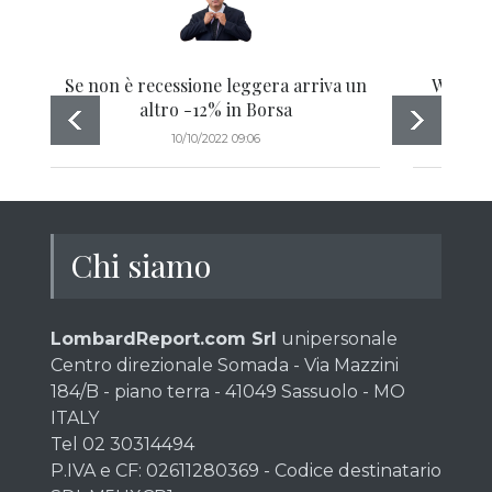
Se non è recessione leggera arriva un
Webinar
altro -12% in Borsa
10/10/2022 09:06
Chi siamo
LombardReport.com Srl
unipersonale
Centro direzionale Somada - Via Mazzini
184/B - piano terra - 41049 Sassuolo - MO
ITALY
Tel 02 30314494
P.IVA e CF: 02611280369 - Codice destinatario