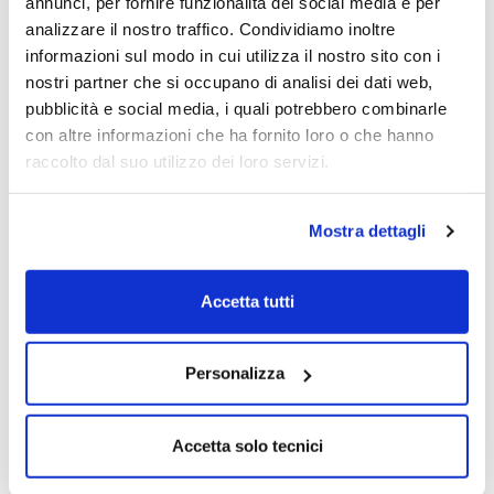
annunci, per fornire funzionalità dei social media e per
analizzare il nostro traffico. Condividiamo inoltre
Delle nostre 3 chiamate di ieri SCIUKER
informazioni sul modo in cui utilizza il nostro sito con i
FRAMES e SARAS sono volate e sono
nostri partner che si occupano di analisi dei dati web,
risultate tra le migliori del listino.
pubblicità e social media, i quali potrebbero combinarle
ESAUTOMOTION ha mostrato una barra di
con altre informazioni che ha fornito loro o che hanno
congestione e forse oggi ritraccerà ma i
raccolto dal suo utilizzo dei loro servizi.
volumi sono consistenti e quindi non
dovrebbero esserci problemi per la
Mostra dettagli
prosecuzione del movimento.
Segnaliamo due ulteriori azioni:
Accetta tutti
Personalizza
Accetta solo tecnici