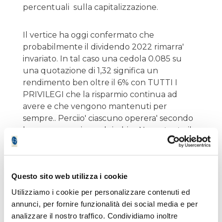
percentuali sulla capitalizzazione.
Il vertice ha oggi confermato che
probabilmente il dividendo 2022 rimarra'
invariato. In tal caso una cedola 0.085 su
una quotazione di 1,32 significa un
rendimento ben oltre il 6% con TUTTI I
PRIVILEGI che la risparmio continua ad
avere e che vengono mantenuti per
sempre.. Perciio' ciascuno operera' secondo
la sua propensione al rischio. Nonostante il
deludente utile del trimestre di
Edison siamo ancora in buon profitto.Alla
quotazionje odierna va infatti aggiunto il
Questo sito web utilizza i cookie
maxi dividendo lordo di 0,285 incassato il
25/4. A voi percio' scegliere che fare. Noi ne
Utilizziamo i cookie per personalizzare contenuti ed
teniamo un pacchetto-che ha un basso
annunci, per fornire funzionalità dei social media e per
prezzo di carico- per rigiocarci parte
analizzare il nostro traffico. Condividiamo inoltre