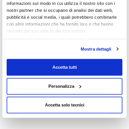
dell'utile. Chi non risica non rosica. E
informazioni sul modo in cui utilizza il nostro sito con i
naturalmente con l'incertezza delle mosse
nostri partner che si occupano di analisi dei dati web,
dei francesi bisogna seguirla un poco e
pubblicità e social media, i quali potrebbero combinarle
mantenerne alcune in portafoglio......fosse
con altre informazioni che ha fornito loro o che hanno
pure solo per il ringraziamento per quanto
raccolto dal suo utilizzo dei loro servizi.
ha dato.
Mostra dettagli
Guido Bellosta è un trader privato e
Accetta tutti
potrebbe detenere gli strumenti finanziari
oggetto delle sue analisi risultando così in
Personalizza
conflitto di interesse con i lettori.
Il nostro giornale rispetta la Carta dei
Doveri dell’Informazione Economica
clicca
Accetta solo tecnici
qui >>
Informativa metodo
clicca qui >>