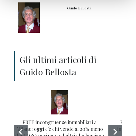
Guido Bellosta
Gli ultimi articoli di
Guido Bellosta
FREE incongruenze immobiliari a
FREE C
Milano: oggi c'è chi vende al 20% meno
investim
del LORO periziato ed altri che lanciano