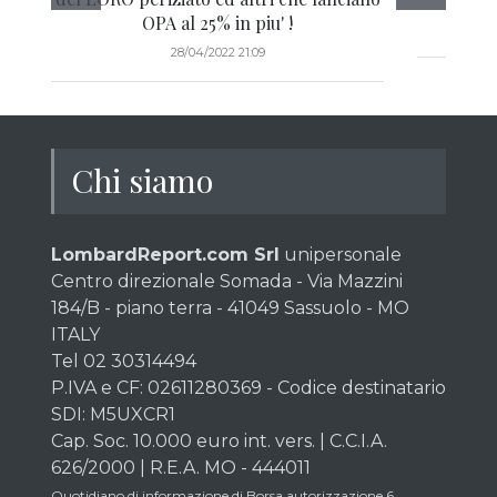
OPA al 25% in piu' !
28/04/2022 21:09
Chi siamo
LombardReport.com Srl
unipersonale
Centro direzionale Somada - Via Mazzini
184/B - piano terra - 41049 Sassuolo - MO
ITALY
Tel 02 30314494
P.IVA e CF: 02611280369 - Codice destinatario
SDI: M5UXCR1
Cap. Soc. 10.000 euro int. vers. | C.C.I.A.
626/2000 | R.E.A. MO - 444011
Quotidiano di informazione di Borsa autorizzazione 6