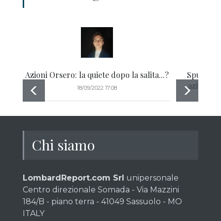
Azioni Orsero: la quiete dopo la salita...?
Spunti gr
azioni Sa
18/09/2022 17:08
Chi siamo
LombardReport.com Srl
unipersonale
Centro direzionale Somada - Via Mazzini
184/B - piano terra - 41049 Sassuolo - MO
ITALY