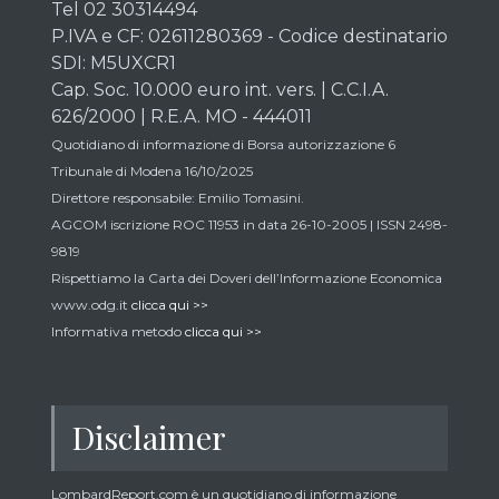
Tel 02 30314494
P.IVA e CF: 02611280369 - Codice destinatario
SDI: M5UXCR1
Cap. Soc. 10.000 euro int. vers. | C.C.I.A.
626/2000 | R.E.A. MO - 444011
Quotidiano di informazione di Borsa autorizzazione 6
Tribunale di Modena 16/10/2025
Direttore responsabile: Emilio Tomasini.
AGCOM iscrizione ROC 11953 in data 26-10-2005 | ISSN 2498-
9819
Rispettiamo la Carta dei Doveri dell’Informazione Economica
www.odg.it
clicca qui >>
Informativa metodo
clicca qui >>
Disclaimer
LombardReport.com è un quotidiano di informazione