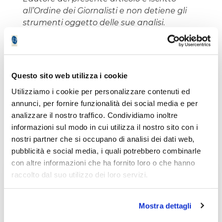
all’Ordine dei Giornalisti e non detiene gli
strumenti oggetto delle sue analisi.
Il nostro giornale rispetta la Carta dei
Doveri dell’Informazione Economica
clicca
qui >>
Informativa metodo
clicca qui >>
Questo sito web utilizza i cookie
Utilizziamo i cookie per personalizzare contenuti ed
annunci, per fornire funzionalità dei social media e per
Paolo Braglia
analizzare il nostro traffico. Condividiamo inoltre
informazioni sul modo in cui utilizza il nostro sito con i
nostri partner che si occupano di analisi dei dati web,
pubblicità e social media, i quali potrebbero combinarle
con altre informazioni che ha fornito loro o che hanno
raccolto dal suo utilizzo dei loro servizi.
Non accontentarti solo degli
articoli Free!
Mostra dettagli
Registrati
gratuitamente
e avrai