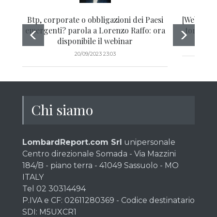
Btp, corporate o obbligazioni dei Paesi
[Webinar]
emergenti? parola a Lorenzo Raffo: ora
torna in 
disponibile il webinar
20/09/2023 23:03
Chi siamo
LombardReport.com Srl
unipersonale
Centro direzionale Somada - Via Mazzini
184/B - piano terra - 41049 Sassuolo - MO
ITALY
Tel 02 30314494
P.IVA e CF: 02611280369 - Codice destinatario
SDI: M5UXCR1