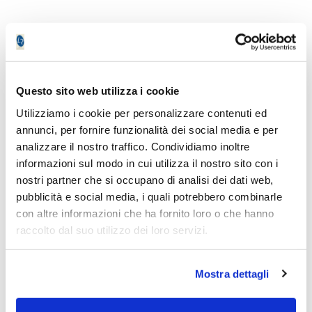
Virginio Frigieri
Questo sito web utilizza i cookie
Utilizziamo i cookie per personalizzare contenuti ed
annunci, per fornire funzionalità dei social media e per
analizzare il nostro traffico. Condividiamo inoltre
Gli ultimi articoli di
informazioni sul modo in cui utilizza il nostro sito con i
nostri partner che si occupano di analisi dei dati web,
Virginio Frigieri
pubblicità e social media, i quali potrebbero combinarle
con altre informazioni che ha fornito loro o che hanno
raccolto dal suo utilizzo dei loro servizi.
Mostra dettagli
Piano Bar : Quadro Tecnico del 2025-04-
Piano Ba