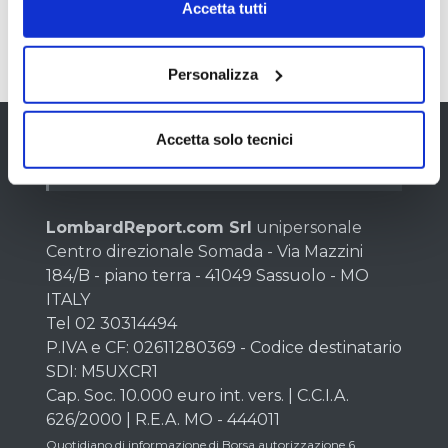
Accetta tutti
27
28/04/2025 08:05
Personalizza
Accetta solo tecnici
Chi siamo
LombardReport.com Srl
unipersonale
Centro direzionale Somada - Via Mazzini
184/B - piano terra - 41049 Sassuolo - MO
ITALY
Tel 02 30314494
P.IVA e CF: 02611280369 - Codice destinatario
SDI: M5UXCR1
Cap. Soc. 10.000 euro int. vers. | C.C.I.A.
626/2000 | R.E.A. MO - 444011
Quotidiano di informazione di Borsa autorizzazione 6