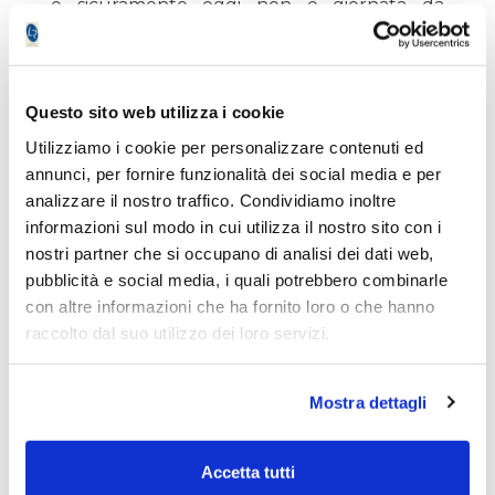
e sicuramente oggi non è giornata da
comprare. Visto come ha aperto il Ftse MIB
futures aspettiamo l’inevitabile
ritracciamento e ricopertura del gap.
Questo sito web utilizza i cookie
Tanto tempo 2 settimane di nuovo saremo
Utilizziamo i cookie per personalizzare contenuti ed
qui a piangere …
annunci, per fornire funzionalità dei social media e per
analizzare il nostro traffico. Condividiamo inoltre
informazioni sul modo in cui utilizza il nostro sito con i
nostri partner che si occupano di analisi dei dati web,
pubblicità e social media, i quali potrebbero combinarle
L’autore del presente articolo è iscritto
con altre informazioni che ha fornito loro o che hanno
all’Ordine dei Giornalisti e non detiene gli
raccolto dal suo utilizzo dei loro servizi.
strumenti oggetto delle sue analisi.
Il nostro giornale rispetta la Carta dei
Doveri dell’Informazione Economica
clicca
Mostra dettagli
qui >>
Informativa metodo
clicca qui >>
Accetta tutti