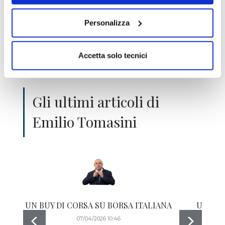
Emilio Tomasini
Personalizza
Accetta solo tecnici
Gli ultimi articoli di
Emilio Tomasini
UN BUY DI CORSA SU BORSA ITALIANA
Un buy s
07/04/2026 10:46