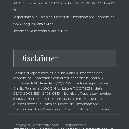
AGCOM iscrizione ROC 11953 in data 26-10-2005 | ISSN 2498-
9819
Rispettiamo la Carta dei Doveri dell’Informazione Economica
www.odg.it
clicca qui >>
Informativa metodo
clicca qui >>
Disclaimer
LombardReport.com è un quotidiano di informazione
economico - finanziaria con autorizzazione numero 6
Tribunale di Modena del 16/10/2025, direttore responsabile
Emilio Tomasini, AGCOM iscrizione ROC 11953 in data
26/10/2005, ISSN 2498-9819. Il LombardReport.com svolge
esclusivamente attività giornalistica e informativa e per
questo rispetta la Carta dei Doveri dell’Informazione
Economica https://www.odg.it/allegato-4-carta-dei-doveri-
dellinformazione-economica/24292. In conformità ai principi
di trasparenza imposti dalla citata Carta i lettori debbono
essere consapevoli che i collaboratori di LombardReport.com
Copyright LombardReport Srl unipersonale.
Informativa sulla privacy
-
Cookie policy
-
Preferenze cookies