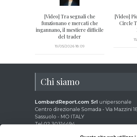
[Video] Tra segnali che
[Video] Pi
funzionano e mercati che
Circle 
ingannano, il mestiere difficile
del trader
1
19/05/2026 18:09
Chi siamo
LombardReport.com Srl
unipersonale
Centro direzionale Somada - Via Mazzini 18
Sassuolo - MO ITALY
Tel 02 30314494
P.IVA e CF: 02611280369 - Codice destinat
Questo sito web utilizza i