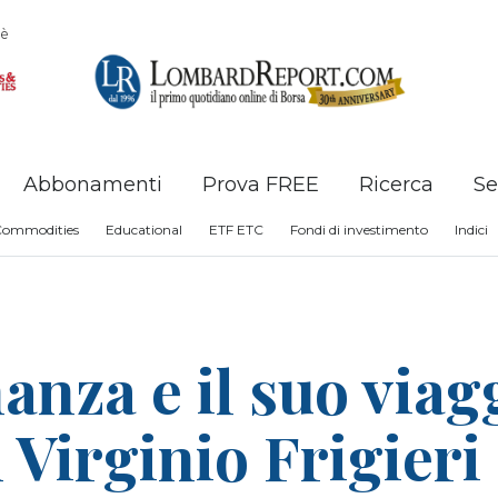
è
Abbonamenti
Prova FREE
Ricerca
Se
Commodities
Educational
ETF ETC
Fondi di investimento
Indici
nanza e il suo viag
 Virginio Frigieri