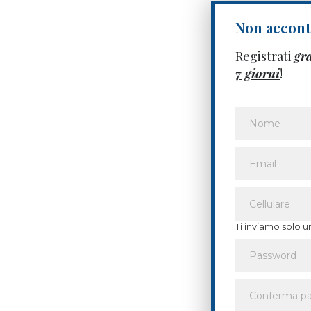
Non acconte
Registrati
gr
7 giorni
!
Ti inviamo solo u