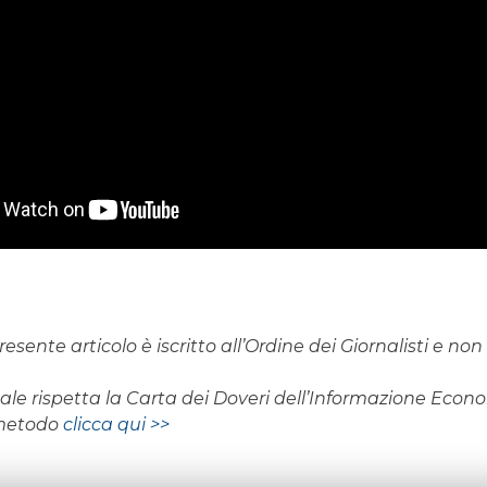
resente articolo è iscritto all’Ordine dei Giornalisti e n
rnale rispetta la Carta dei Doveri dell’Informazione Eco
 metodo
clicca qui >>