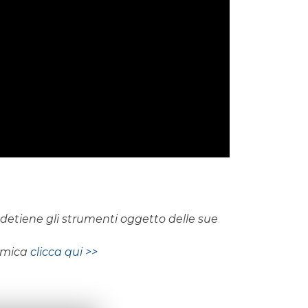
on detiene gli strumenti oggetto delle sue
nomica
clicca qui >>