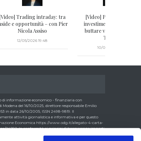
[Video] Trading intraday: tra
[Video] Perché i fondi di
nside e opportunità – con Pier
investimento non sono d
Nicola Assiso
buttare via...con Gabriel
Turissini
12/05/2026 19:48
10/05/2026 20:35
di informazione economico - finanziaria con
 Modena del 16/10/2025, direttore responsabile Emilio
3 in data 26/10/2005, ISSN 2498-9819. Il
nte attività giornalistica e informativa e per questo
formazione Economica https://www.odg.it/allegato-4-carta-
a/24292. In conformità ai principi di trasparenza imposti
essere consapevoli che i collaboratori di LombardReport.com
possono detenere i titoli oggetto dei loro articoli mentre i