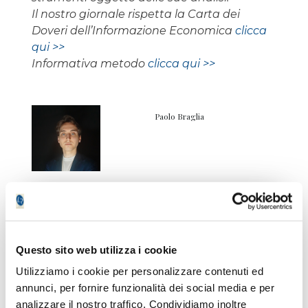
Il nostro giornale rispetta la Carta dei
Doveri dell’Informazione Economica
clicca
qui >>
Informativa metodo
clicca qui >>
Paolo Braglia
Non accontentarti solo degli
articoli Free!
Questo sito web utilizza i cookie
Registrati
gratuitamente
e avrai
Utilizziamo i cookie per personalizzare contenuti ed
accesso senza limitazioni
ai servizi
annunci, per fornire funzionalità dei social media e per
premium
per 7 giorni
!
analizzare il nostro traffico. Condividiamo inoltre