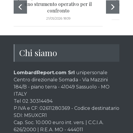
uno strumento operativo per il
1986 ad
confronto
21/05/2026 18:09
Chi siamo
LombardReport.com Srl
unipersonale
Centro direzionale Somada - Via Mazzini
184/B - piano terra - 41049 Sassuolo - MO
ITALY
Tel 02 30314494
P.IVA e CF: 02611280369 - Codice destinatario
SDI: M5UXCR1
Cap. Soc. 10.000 euro int. vers. | C.C.I.A.
626/2000 | R.E.A. MO - 444011