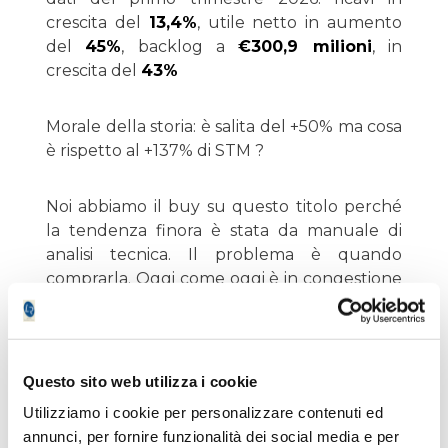
crescita del
13,4%
, utile netto in aumento
del
45%
, backlog a
€300,9 milioni
, in
crescita del
43%
Morale della storia: è salita del +50% ma cosa
è rispetto al +137% di STM ?
Noi abbiamo il buy su questo titolo perché
la tendenza finora è stata da manuale di
analisi tecnica. Il problema è quando
comprarla. Oggi come oggi è in congestione
orizzontale ma se scende la comprano a
piene mani vedi mercoledì 20 maggio. Se
dovesse rompere i massimi di 70 entriamo
alla baionetta ma vorremmo comprarla
Questo sito web utilizza i cookie
durante un bel ritracciamento. Attendiamo
Utilizziamo i cookie per personalizzare contenuti ed
gli eventi.
annunci, per fornire funzionalità dei social media e per