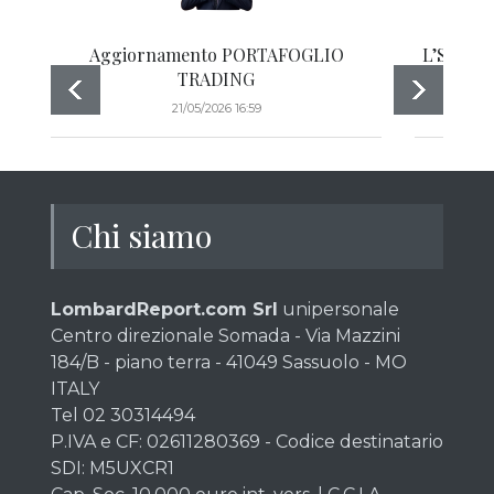
Aggiornamento PORTAFOGLIO
L’S&P 50
TRADING
21/05/2026 16:59
Chi siamo
LombardReport.com Srl
unipersonale
Centro direzionale Somada - Via Mazzini
184/B - piano terra - 41049 Sassuolo - MO
ITALY
Tel 02 30314494
P.IVA e CF: 02611280369 - Codice destinatario
SDI: M5UXCR1