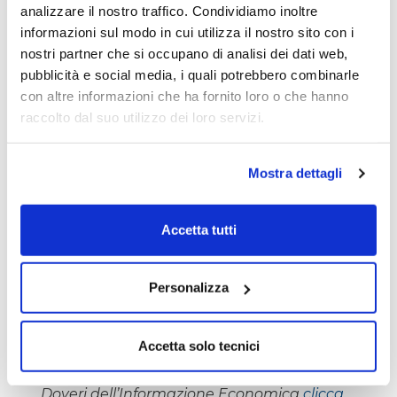
analizzare il nostro traffico. Condividiamo inoltre
informazioni sul modo in cui utilizza il nostro sito con i
nostri partner che si occupano di analisi dei dati web,
pubblicità e social media, i quali potrebbero combinarle
con altre informazioni che ha fornito loro o che hanno
raccolto dal suo utilizzo dei loro servizi.
Mostra dettagli
Accetta tutti
Personalizza
L’autore del presente articolo è iscritto
all’Ordine dei Giornalisti e non detiene gli
Accetta solo tecnici
strumenti oggetto delle sue analisi.
Il nostro giornale rispetta la Carta dei
Doveri dell’Informazione Economica
clicca