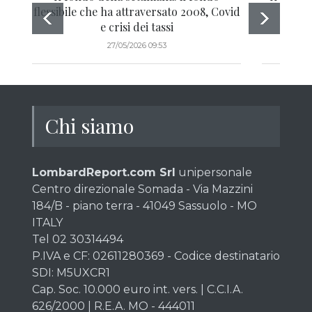
flessibile che ha attraversato 2008, Covid
“all
e crisi dei tassi
gove
27/05/2026 09:53
Chi siamo
LombardReport.com Srl
unipersonale
Centro direzionale Somada - Via Mazzini
184/B - piano terra - 41049 Sassuolo - MO
ITALY
Tel 02 30314494
P.IVA e CF: 02611280369 - Codice destinatario
SDI: M5UXCR1
Cap. Soc. 10.000 euro int. vers. | C.C.I.A.
626/2000 | R.E.A. MO - 444011