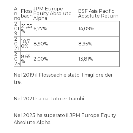
A
JPM Europe
Floss
BSF Asia Pacific
n
Equity Absolute
bach
Absolute Return
no
Alpha
2
21,55
01
6,27%
14,09%
%
9
2
10,7
0
8,90%
8,95%
0%
21
2
8,65
0
2,00%
13,81%
%
23
Nel 2019 il Flossbach è stato il migliore dei
tre.
Nel 2021 ha battuto entrambi.
Nel 2023 ha superato il JPM Europe Equity
Absolute Alpha.