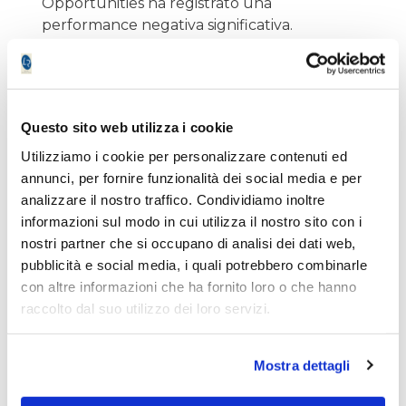
Opportunities ha registrato una
performance negativa significativa.
È vero.
Ma bisogna ricordare che il 2022 è stato uno
Questo sito web utilizza i cookie
degli anni più anomali degli ultimi decenni.
Utilizziamo i cookie per personalizzare contenuti ed
annunci, per fornire funzionalità dei social media e per
Per effetto dell'inflazione e del rapido rialzo
analizzare il nostro traffico. Condividiamo inoltre
dei tassi da parte delle banche centrali, sono
informazioni sul modo in cui utilizza il nostro sito con i
scese contemporaneamente:
nostri partner che si occupano di analisi dei dati web,
pubblicità e social media, i quali potrebbero combinarle
azioni
con altre informazioni che ha fornito loro o che hanno
raccolto dal suo utilizzo dei loro servizi.
obbligazioni
molti asset finanziari tradizionali
Mostra dettagli
In pratica è venuta meno proprio quella