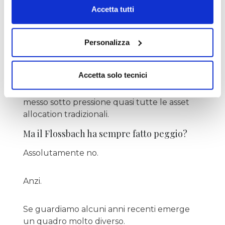
Accetta tutti
correlazione negativa che normalmente
aiuta i fondi multi-asset a stabilizzare il
portafoglio.
Personalizza
Non è stato un fallimento della strategia.
Accetta solo tecnici
È stato uno scenario eccezionale che ha
messo sotto pressione quasi tutte le asset
allocation tradizionali.
Ma il Flossbach ha sempre fatto peggio?
Assolutamente no.
Anzi.
Se guardiamo alcuni anni recenti emerge
un quadro molto diverso.