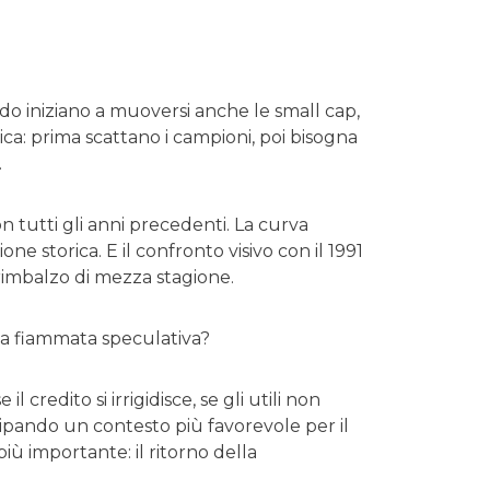
o iniziano a muoversi anche le small cap,
tica: prima scattano i campioni, poi bisogna
.
on tutti gli anni precedenti. La curva
one storica. E il confronto visivo con il 1991
rimbalzo di mezza stagione.
na fiammata speculativa?
 credito si irrigidisce, se gli utili non
icipando un contesto più favorevole per il
iù importante: il ritorno della