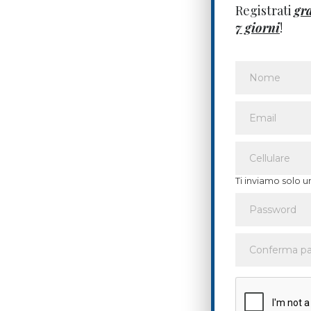
Registrati
gr
7 giorni
!
Ti inviamo solo u