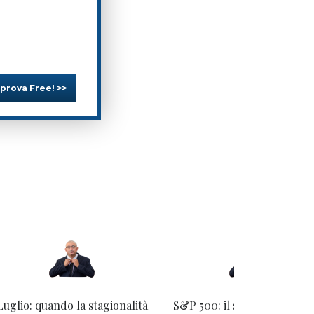
 prova Free! >>
Luglio: quando la stagionalità
S&P 500: il settore tecnolo