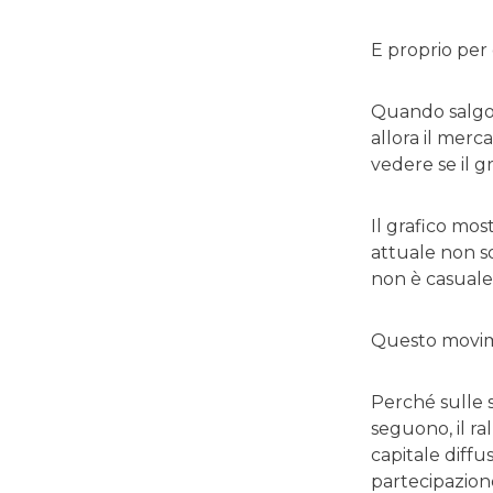
E proprio per 
Quando salgon
allora il merc
vedere se il 
Il grafico mos
attuale non sol
non è casuale
Questo movime
Perché sulle sm
seguono, il ra
capitale diffu
partecipazione