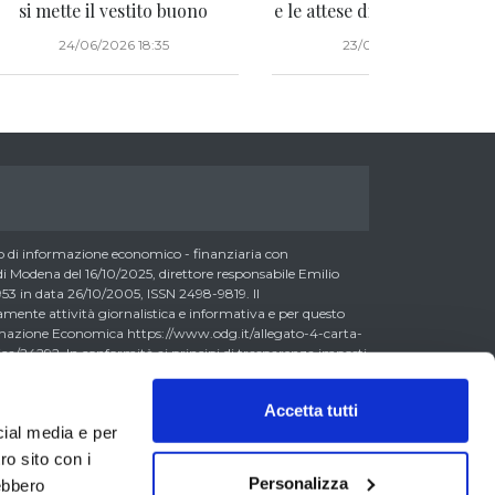
si mette il vestito buono
e le attese di crescita degli u
24/06/2026 18:35
23/06/2026 16:22
di informazione economico - finanziaria con
 Modena del 16/10/2025, direttore responsabile Emilio
3 in data 26/10/2005, ISSN 2498-9819. Il
nte attività giornalistica e informativa e per questo
formazione Economica https://www.odg.it/allegato-4-carta-
a/24292. In conformità ai principi di trasparenza imposti
essere consapevoli che i collaboratori di LombardReport.com
possono detenere i titoli oggetto dei loro articoli mentre i
Accetta tutti
ero detenere, sebbene in percentuali minime tipiche di
cial media e per
 0,5% del capitale, gli strumenti finanziari oggetto dei loro
litto di interesse con i lettori stessi. L’accesso al presente
ro sito con i
accettazione delle presenti informazioni legali, dei Termini
Personalizza
rebbero
va Metodo, della Carta dei Doveri dell’Informazione