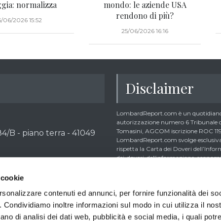
ggia: normalizza
mondo: le aziende USA
rendono di più?
6/06/2026 15:52
25/06/2026 16:16
Disclaimer
LombardReport.com è un quotidiano 
autorizzazione numero 6 Tribunale di
Tomasini, AGCOM iscrizione ROC 1195
4/B - piano terra - 41049
LombardReport.com svolge esclusivame
rispetta la Carta dei Doveri dell’In
dei-doveri-dellinformazione-economic
dalla citata Carta i lettori debbono 
ario SDI: M5UXCR1
iscritti all’Ordine dei Giornalisti non 
 cookie
26/2000 | R.E.A. MO - 444011
collaboratori non giornalisti potrebb
rsonalizzare contenuti ed annunci, per fornire funzionalità dei so
bunale di Modena 16/10/2025
trader retail e comunque inferiori allo
articoli creando così un potenziale conf
o. Condividiamo inoltre informazioni sul modo in cui utilizza il nost
sito implica la conoscenza e la piena 
ano di analisi dei dati web, pubblicità e social media, i quali pot
498-9819
d’Uso del sito stesso, della Informati