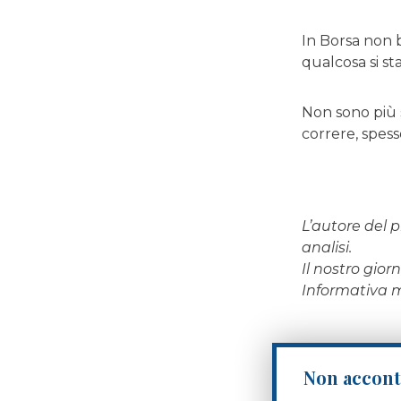
In Borsa non b
qualcosa si st
Non sono più s
correre, spess
L’autore del p
analisi.
Il nostro gio
Informativa
Non acconte