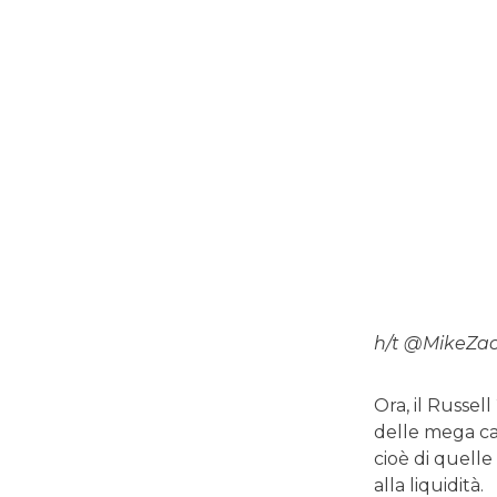
h/t @MikeZa
Ora, il Russel
delle mega cap
cioè di quelle
alla liquidità.