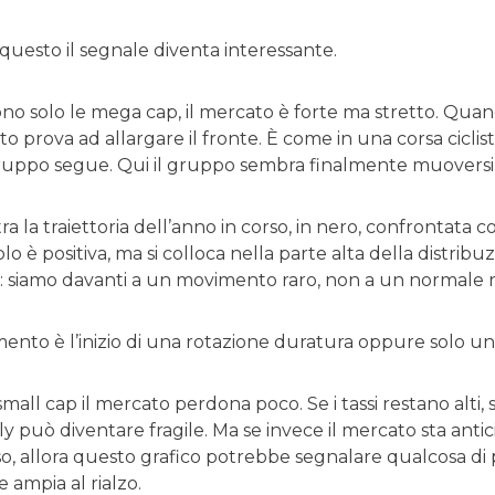
questo il segnale diventa interessante.
o solo le mega cap, il mercato è forte ma stretto. Quand
ato prova ad allargare il fronte. È come in una corsa ciclis
gruppo segue. Qui il gruppo sembra finalmente muoversi
tra la traiettoria dell’anno in corso, in nero, confrontata c
o è positiva, ma si colloca nella parte alta della distribuzi
: siamo davanti a un movimento raro, non a un normale 
nto è l’inizio di una rotazione duratura oppure solo u
all cap il mercato perdona poco. Se i tassi restano alti, se il
lly può diventare fragile. Ma se invece il mercato sta ant
so, allora questo grafico potrebbe segnalare qualcosa di p
 ampia al rialzo.