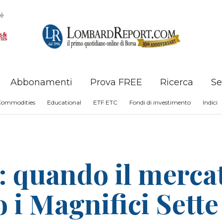
è
Abbonamenti
Prova FREE
Ricerca
Se
Commodities
Educational
ETF ETC
Fondi di investimento
Indici
: quando il merca
 i Magnifici Sette