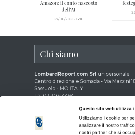
Amazon: il conto nascosto
feste
dell’AI
2
27/06/2026 18:16
Chi siamo
LombardReport.com Srl
unipersonale
Centro direzionale Somada - Via Mazzini 18
Sassuolo - MO ITALY
Tel 02 30314494
P.IVA e CF: 02611280369 - Codice destinat
Questo sito web utilizza i
Cap. Soc. 10.000 euro int. vers. | C.C.I.A. 6
Utilizziamo i cookie per pe
Quotidiano di informazione di Borsa autorizzazione 6 Tri
analizzare il nostro traffic
Direttore responsabile: Emilio Tomasini.
nostri partner che si occup
AGCOM iscrizione ROC 11953 in data 26-10-2005 | ISSN 2