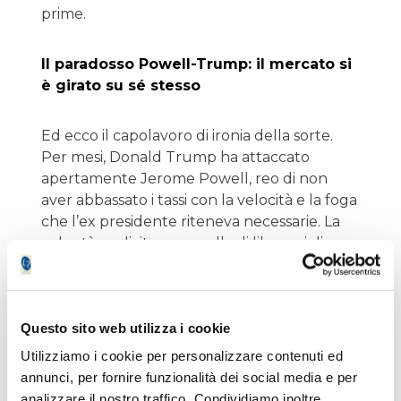
prime.
Il paradosso Powell-Trump: il mercato si
è girato su sé stesso
Ed ecco il capolavoro di ironia della sorte.
Per mesi, Donald Trump ha attaccato
apertamente Jerome Powell, reo di non
aver abbassato i tassi con la velocità e la foga
che l’ex presidente riteneva necessarie. La
volontà esplicita era quella di liberarsi di un
banchiere centrale percepito come un
freno. Oggi, a pochi mesi di distanza, il
mercato ha completamente ribaltato le sue
Questo sito web utilizza i cookie
priorità. La grande paura non è più che la
Fed non tagli, ma che non riesca o non possa
Utilizziamo i cookie per personalizzare contenuti ed
più tagliare affatto, fino a fine anno. Anzi, in
annunci, per fornire funzionalità dei social media e per
alcuni corridoi si sussurra la parola tabù:
analizzare il nostro traffico. Condividiamo inoltre