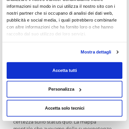
rialzo.
informazioni sul modo in cui utilizza il nostro sito con i
nostri partner che si occupano di analisi dei dati web,
pubblicità e social media, i quali potrebbero combinarle
La stessa dinamica si specchia in Europa,
con altre informazioni che ha fornito loro o che hanno
dove le colombe della BCE fanno i conti con
raccolto dal suo utilizzo dei loro servizi.
un’inflazione sottostante vischiosa. Quello
che doveva essere il grande ciclo di
allentamento monetario globale si sta
Mostra dettagli
scontrando con la realtà di un'inflazione da
offerta che i tassi possono domare solo
distruggendo la domanda, con costi sociali e
Accetta tutti
politici incalcolabili.
Personalizza
Geopolitica: la classifica che si riscrive
A rendere tutto più opaco è lo sfondo
Accetta solo tecnici
geopolitico, che ha spazzato via ogni
certezza sullo status quo. La mappa
mentale che avevamo delle superpotenze