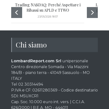
Trading NASDAQ: Perché Aspettare i
La prof
Ribassi su APLD e TTWO
passion
23/05/2026 18:57
Chi siamo
LombardReport.com Srl
unipersonale
Centro direzionale Somada - Via Mazzini
184/B - piano terra - 41049 Sassuolo - MO
ITALY
Tel 02 30314494
P.IVA e CF: 02611280369 - Codice destinatario
SDI: M5UXCR1
Cap. Soc. 10.000 euro int. vers. | C.C.I.A.
626/2000 | R.E.A. MO - 444011