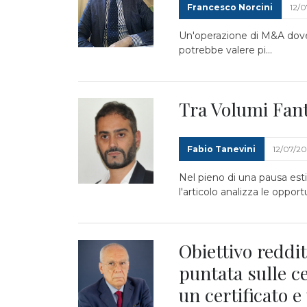
Francesco Norcini
12/
Un'operazione di M&A dovev
potrebbe valere pi...
Tra Volumi Fan
Fabio Tanevini
12/07/2
Nel pieno di una pausa esti
l'articolo analizza le opportu
Obiettivo reddit
puntata sulle ce
un certificato 