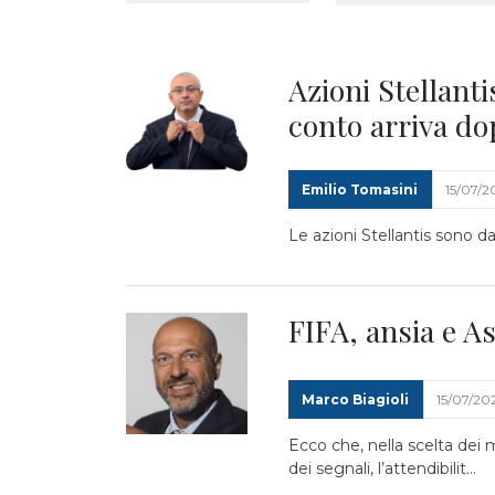
Azioni Stellanti
conto arriva do
Emilio Tomasini
15/07/
Le azioni Stellantis sono d
FIFA, ansia e A
Marco Biagioli
15/07/20
Ecco che, nella scelta dei m
dei segnali, l’attendibilit...