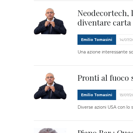
Neodecortech, l
diventare cart
Emilio Tomasini
14/07/
Una azione interessante so
Pronti al fuoco 
Emilio Tomasini
13/07/
Diverse azioni USA con lo s
Piano Bar : Qu