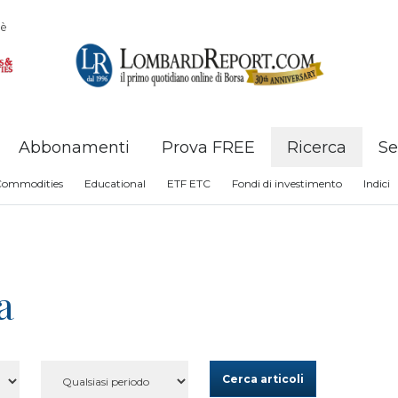
è
Abbonamenti
Prova FREE
Ricerca
Se
Commodities
Educational
ETF ETC
Fondi di investimento
Indici
a
Cerca articoli