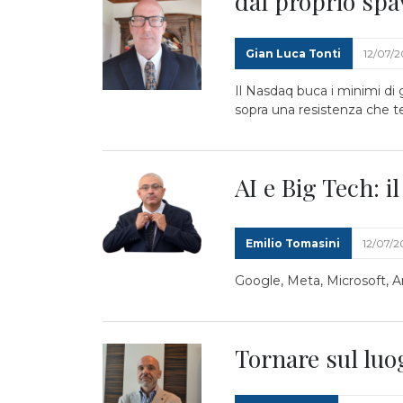
dal proprio spa
Gian Luca Tonti
12/07/
Il Nasdaq buca i minimi di
sopra una resistenza che te
AI e Big Tech: i
Emilio Tomasini
12/07/2
Google, Meta, Microsoft, A
Tornare sul luog