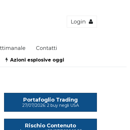
Login
ttimanale
Contatti
Azioni esplosive oggi
Portafoglio Trading
27/07/2026: 2 buy negli USA
Rischio Contenuto