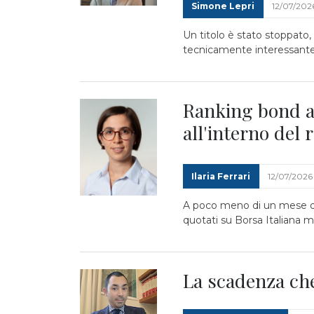
Simone Lepri
12/07/202
Un titolo è stato stoppato
tecnicamente interessante, 
Ranking bond a 
all'interno del
Ilaria Ferrari
12/07/2026
A poco meno di un mese dal
quotati su Borsa Italiana mo
La scadenza che