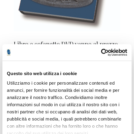
Libro e cofanetto DVD vanno al prezzo
di 43 euro e quindi de facto se
comprate il libro dei cavalieri vi
regaliamo il cofanetto DVD.
Questo sito web utilizza i cookie
SE SEI GIA' ABBONATO LOMBARD
Utilizziamo i cookie per personalizzare contenuti ed
per approfittare della promozione
annunci, per fornire funzionalità dei social media e per
valida fino al 31 agosto ore 24.00 e
analizzare il nostro traffico. Condividiamo inoltre
riservata a chi è già abbonato a
informazioni sul modo in cui utilizza il nostro sito con i
LombardReport.com CLICCA QUI >>
nostri partner che si occupano di analisi dei dati web,
SE NON SEI ABBONATO A
pubblicità e social media, i quali potrebbero combinarle
con altre informazioni che ha fornito loro o che hanno
LOMBARDREPORT.COM E
raccolto dal suo utilizzo dei loro servizi.