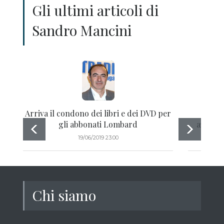
Gli ultimi articoli di
Sandro Mancini
Arriva il condono dei libri e dei DVD per
Aggi
gli abbonati Lombard
azionar
19/06/2019 23:00
Chi siamo