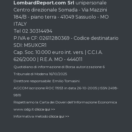
LombardReport.com Srl
unipersonale
Centro direzionale Somada - Via Mazzini
184/B - piano terra - 41049 Sassuolo - MO
ITALY
Tel 02 30314494
P.IVA e CF: 02611280369 - Codice destinatario
SDI: M5UXCR1
Cap. Soc. 10.000 euro int. vers. | C.C.I.A.
626/2000 | R.E.A. MO - 444011
Quotidiano di informazione di Borsa autorizzazione 6
Tribunale di Modena 16/10/2025
Direttore responsabile: Emilio Tomasini.
AGCOM iscrizione ROC 11953 in data 26-10-2005 | ISSN 2498-
9819
Rispettiamo la Carta dei Doveri dell’Informazione Economica
www.odg.it
clicca qui >>
Informativa metodo
clicca qui >>