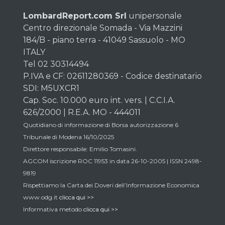
LombardReport.com Srl
unipersonale
Centro direzionale Somada - Via Mazzini
184/B - piano terra - 41049 Sassuolo - MO
ITALY
Tel 02 30314494
P.IVA e CF: 02611280369 - Codice destinatario
SDI: M5UXCR1
Cap. Soc. 10.000 euro int. vers. | C.C.I.A.
626/2000 | R.E.A. MO - 444011
Quotidiano di informazione di Borsa autorizzazione 6
Tribunale di Modena 16/10/2025
Direttore responsabile: Emilio Tomasini.
AGCOM iscrizione ROC 11953 in data 26-10-2005 | ISSN 2498-
9819
Rispettiamo la Carta dei Doveri dell’Informazione Economica
www.odg.it
clicca qui >>
Informativa metodo
clicca qui >>