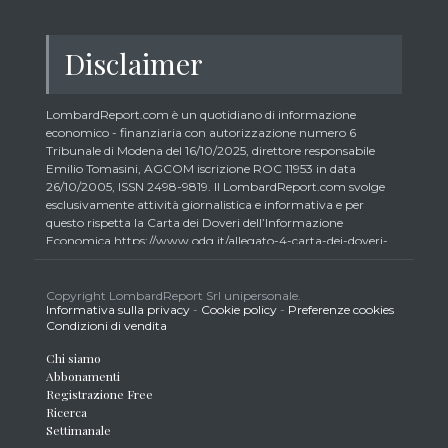
Disclaimer
LombardReport.com è un quotidiano di informazione
economico - finanziaria con autorizzazione numero 6
Tribunale di Modena del 16/10/2025, direttore responsabile
Emilio Tomasini, AGCOM iscrizione ROC 11953 in data
26/10/2005, ISSN 2498-9819. Il LombardReport.com svolge
esclusivamente attività giornalistica e informativa e per
questo rispetta la Carta dei Doveri dell’Informazione
Economica https://www.odg.it/allegato-4-carta-dei-doveri-
dellinformazione-economica/24292. In conformità ai principi
di trasparenza imposti dalla citata Carta i lettori debbono
essere consapevoli che i collaboratori di LombardReport.com
Copyright LombardReport Srl unipersonale.
Informativa sulla privacy
-
Cookie policy
-
Preferenze cookies
iscritti all’Ordine dei Giornalisti non possono detenere i titoli
Condizioni di vendita
oggetto dei loro articoli mentre i collaboratori non giornalisti
potrebbero detenere, sebbene in percentuali minime tipiche di
Chi siamo
trader retail e comunque inferiori allo 0,5% del capitale, gli
Abbonamenti
strumenti finanziari oggetto dei loro articoli creando così un
Registrazione Free
potenziale conflitto di interesse con i lettori stessi. L’accesso al
Ricerca
presente sito implica la conoscenza e la piena accettazione
Settimanale
delle presenti informazioni legali, dei Termini d’Uso del sito