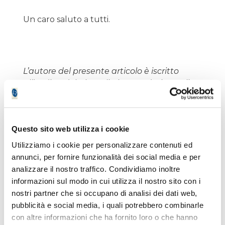
Un caro saluto a tutti.
L’autore del presente articolo è iscritto
all’Ordine dei Giornalisti e non detiene gli
strumenti oggetto delle sue analisi.
Il nostro giornale rispetta la Carta dei
Doveri dell’Informazione Economica
clicca
Questo sito web utilizza i cookie
qui >>
Informativa metodo
clicca qui >>
Utilizziamo i cookie per personalizzare contenuti ed
annunci, per fornire funzionalità dei social media e per
analizzare il nostro traffico. Condividiamo inoltre
informazioni sul modo in cui utilizza il nostro sito con i
Sandro Mancini
nostri partner che si occupano di analisi dei dati web,
pubblicità e social media, i quali potrebbero combinarle
con altre informazioni che ha fornito loro o che hanno