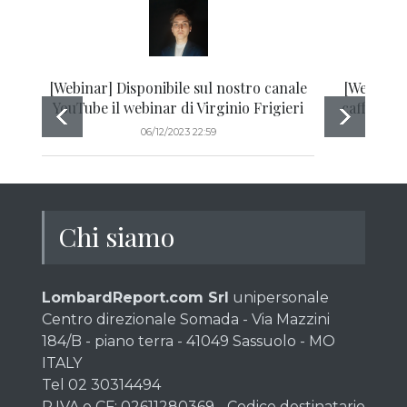
[Webinar] Disponibile sul nostro canale
[Webinar]
YouTube il webinar di Virginio Frigieri
caffè, oro
06/12/2023 22:59
Chi siamo
LombardReport.com Srl
unipersonale
Centro direzionale Somada - Via Mazzini
184/B - piano terra - 41049 Sassuolo - MO
ITALY
Tel 02 30314494
P.IVA e CF: 02611280369 - Codice destinatario