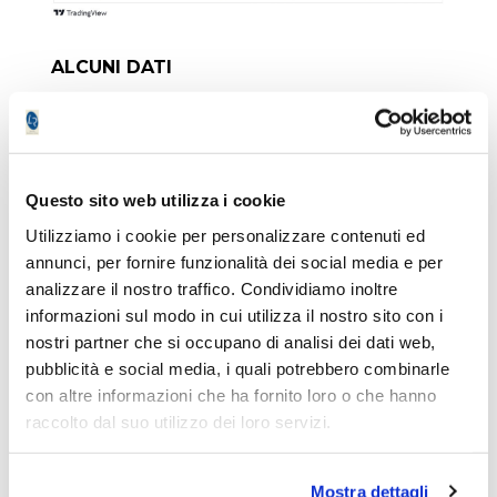
ALCUNI DATI
Nei primi nove mesi del 2023 il gruppo ha
registrato un valore della produzione
consolidato di 9,3 milioni di euro facendo
Questo sito web utilizza i cookie
segnare una crescita del 27% rispetto ai
Utilizziamo i cookie per personalizzare contenuti ed
primi nove mesi del 2022. Per la
annunci, per fornire funzionalità dei social media e per
capogruppo Circle S.p.A. nei primi nove mesi
analizzare il nostro traffico. Condividiamo inoltre
del 2023 il valore della produzione si è
informazioni sul modo in cui utilizza il nostro sito con i
attestato a 4,6 milioni di euro, in crescita del
nostri partner che si occupano di analisi dei dati web,
36% rispetto allo stesso periodo dell’anno
pubblicità e social media, i quali potrebbero combinarle
scorso.
con altre informazioni che ha fornito loro o che hanno
raccolto dal suo utilizzo dei loro servizi.
ALCUNE NEWS
Mostra dettagli
Il 28 dicembre Circle S.p.A. ha comunicato