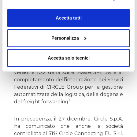
che la società controllata al 100% Progetto
Adele S.r.l. dal 1° gennaio 2024 cambierà la
Accetta tutti
propria ragione sociale in NEXT FREIGHT
S.r.l. “Progetto Adele – si legge nel
comunicato di Circle Group - “cambia pelle”
Personalizza
per accompagnare in questo percorso
evolutivo gli spedizionieri e i freight
forwarders del futuro, sancendo la fine del
Accetta solo tecnici
data entry grazie al rilascio sul mercato della
versione 10.2 della suite MasterSPED® e al
completamento dell’integrazione dei Servizi
Federativi di CIRCLE Group per la gestione
automatizzata della logistica, della dogana e
del freight forwarding”.
In precedenza, il 27 dicembre, Circle S.p.A.
ha comunicato che anche la società
controllata al 51% Circle Connecting EU S.r.l.