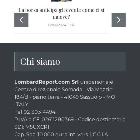
La borsa anticipa gli eventi: come ci si
muove?
02/06/2024 15:02
Chi siamo
LombardReport.com Srl
unipersonale
Centro direzionale Somada - Via Mazzini
184/B - piano terra - 41049 Sassuolo - MO
ITALY
Tel 02 30314494
P.IVA e CF: 02611280369 - Codice destinatario
SDI: M5UXCR1
Cap. Soc. 10.000 euro int. vers. | C.C.I.A.