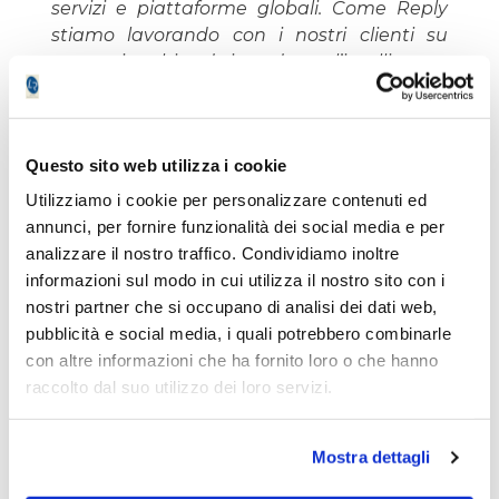
servizi e piattaforme globali. Come Reply
stiamo lavorando con i nostri clienti su
progetti volti ad introdurre l’intelligenza
artificiale all’interno dei principali processi
di marketing, sales, produzione,
distribuzione e nei prodotti. Altri grandi
Questo sito web utilizza i cookie
ambiti di interesse, sono rappresentati
dall’intelligenza artificiale a bordo veicolo e
Utilizziamo i cookie per personalizzare contenuti ed
dalle nuove interfacce conversazionali
annunci, per fornire funzionalità dei social media e per
basate su piattaforme di spatial
analizzare il nostro traffico. Condividiamo inoltre
computing.
informazioni sul modo in cui utilizza il nostro sito con i
nostri partner che si occupano di analisi dei dati web,
pubblicità e social media, i quali potrebbero combinarle
Oggi siamo comunque ancora agli inizi di
con altre informazioni che ha fornito loro o che hanno
un grande cambiamento. Nei prossimi
raccolto dal suo utilizzo dei loro servizi.
anni, la proliferazione e le ulteriori infinite
evoluzioni dell’intelligenza artificiale
imporranno a tutti un grande impegno
Mostra dettagli
nella continua ridefinizione dei sistemi e del
modo di lavorare; due ambiti su cui Reply