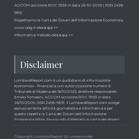
AGCOM iscrizione ROC 11953 in data 26-10-2005 | ISSN 2498-
9819
Rispettiamo la Carta dei Doveri dell’Informazione Economica
www.odg.it
clicca qui >>
Informativa metodo
clicca qui >>
Disclaimer
LombardReport.com è un quotidiano di informazione
economico - finanziaria con autorizzazione numero 6
Tribunale di Modena del 16/10/2025, direttore responsabile
Emilio Tomasini, AGCOM iscrizione ROC 11953 in data
26/10/2005, ISSN 2498-9819. Il LombardReport.com svolge
esclusivamente attività giornalistica e informativa e per
questo rispetta la Carta dei Doveri dell’Informazione
Economica https://www.odg.it/allegato-4-carta-dei-doveri-
dellinformazione-economica/24292. In conformità ai principi
di trasparenza imposti dalla citata Carta i lettori debbono
essere consapevoli che i collaboratori di LombardReport.com
Copyright LombardReport Srl unipersonale.