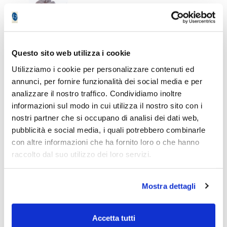
Virginio Frigieri
Questo sito web utilizza i cookie
Utilizziamo i cookie per personalizzare contenuti ed
annunci, per fornire funzionalità dei social media e per
Gli ultimi articoli di
analizzare il nostro traffico. Condividiamo inoltre
informazioni sul modo in cui utilizza il nostro sito con i
Virginio Frigieri
nostri partner che si occupano di analisi dei dati web,
pubblicità e social media, i quali potrebbero combinarle
con altre informazioni che ha fornito loro o che hanno
raccolto dal suo utilizzo dei loro servizi.
Mostra dettagli
Piano Bar : Quadro Tecnico del 2025-06-
Piano Ba
08
Accetta tutti
09/06/2025 01:09