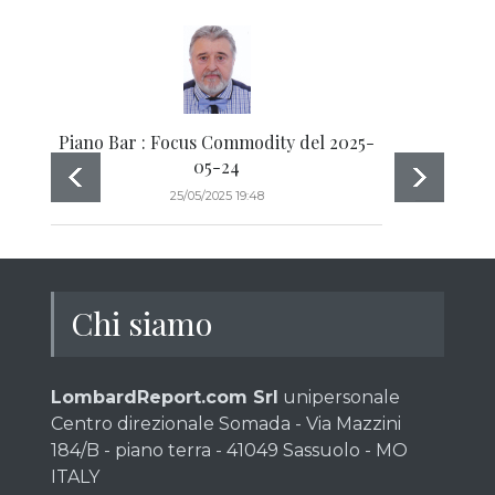
Piano Bar : Focus Commodity del 2025-
05-24
25/05/2025 19:48
Chi siamo
LombardReport.com Srl
unipersonale
Centro direzionale Somada - Via Mazzini
184/B - piano terra - 41049 Sassuolo - MO
ITALY