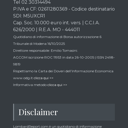
Tel 02 30314494
P.IVA e CF: 02611280369 - Codice destinatario
SDI: M5UXCR1
Cap. Soc. 10.000 euro int. vers. | C.C.I.A.
626/2000 | R.E.A. MO - 444011
Quotidiano di informazione di Borsa autorizzazione 6
Tribunale di Modena 16/10/2025
Direttore responsabile: Emilio Tomasini.
AGCOM iscrizione ROC 11953 in data 26-10-2005 | ISSN 2498-
9819
Rispettiamo la Carta dei Doveri dell’Informazione Economica
www.odg.it
clicca qui >>
Informativa metodo
clicca qui >>
Disclaimer
LombardReport.com è un quotidiano di informazione