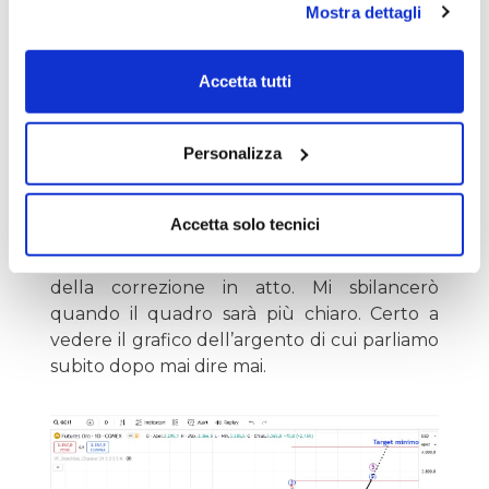
Mostra dettagli
almeno del 38,2% dell’intera onda (3). Finora
invece l’oro si è limitato a correggere il 38,2%
della sola onda 5 di (3) e quindi una
Accetta tutti
correzione tutto sommato modesta. Dopo i
prezzi hanno ripreso a salire in maniera
Personalizza
abbastanza ripida tanto da far pensare che
vogliano andare subito al test del
precedente massimo storico. Io per ora non
Accetta solo tecnici
toco i target che ho impostato per la
correzione e non etichetto ancora le onde
della correzione in atto. Mi sbilancerò
quando il quadro sarà più chiaro. Certo a
vedere il grafico dell’argento di cui parliamo
subito dopo mai dire mai.