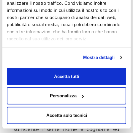
specializzata in trading e finanza, una
analizzare il nostro traffico. Condividiamo inoltre
azienda che è data giusto qualche anno
informazioni sul modo in cui utilizza il nostro sito con i
dopo di noi e che sempre ci ha
nostri partner che si occupano di analisi dei dati web,
accompagnato nel nostro percorso
pubblicità e social media, i quali potrebbero combinarle
imprenditoriale.
con altre informazioni che ha fornito loro o che hanno
raccolto dal suo utilizzo dei loro servizi.
Sul palco ci andranno come sempre i
redattori di Lombardreport.com, che poi
Mostra dettagli
siete voi lettori perché non c’è un
collaboratore che non sia stato lettore prima
di cambiare casacca.
Accetta tutti
Cioè sul palco ci siamo noi e racconteremo
Personalizza
che cosa è stato importante nel nostro
trading in 30 anni di carriera.
Accetta solo tecnici
Un evento free dove per iscriversi è
sufficiente inserire nome e cognome ed