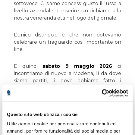
sottovoce. Ci siamo concessi giusto il lusso a
livello aziendale di inserire un richiamo alla
nostra veneranda età nel logo del giornale.
L’unico distinguo è che non potevamo
celebrare un traguardo così importante on
line.
E quindi
sabato 9 maggio 2026
ci
incontriamo di nuovo a Modena, lì da dove
siamo partiti, lì dove abbiamo fatto i
precedenti convegni.
clicca qui per iscriverti !
Questo sito web utilizza i cookie
C’è anche il patrocinio dei warriors di
Utilizziamo i cookie per personalizzare contenuti ed
Trading Library SRL
, casa editrice
annunci, per fornire funzionalità dei social media e per