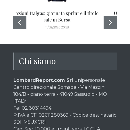
Azioni Italgas: giornata sprint e il titolo
Una azio
sale in Borsa
comme
11/02/2026 20:58
Chi siamo
LombardReport.com Srl
unipersonale
Centro direzionale Somada - Via Mazzini
184/B - piano terra - 41049 Sassuolo - MO
ITALY
Tel 02 30314494
P.IVA e CF: 02611280369 - Codice destinatario
SDI: M5UXCR1
Cap. Soc. 10.000 euro int. vers. | C.C.I.A.