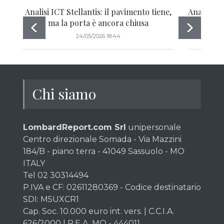
Analisi ICT Stellantis: il pavimento tiene,
Analisi IC
ma la porta è ancora chiusa
24/05/2026 18:44
Chi siamo
LombardReport.com Srl
unipersonale
Centro direzionale Somada - Via Mazzini
184/B - piano terra - 41049 Sassuolo - MO
ITALY
Tel 02 30314494
P.IVA e CF: 02611280369 - Codice destinatario
SDI: M5UXCR1
Cap. Soc. 10.000 euro int. vers. | C.C.I.A.
626/2000 | R.E.A. MO - 444011