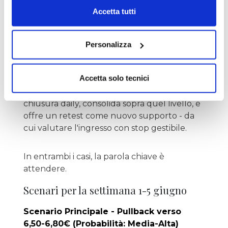
prima: il titolo ritraccia verso l'area 6,50-
Accetta tutti
6,80€, zona di supporto tecnico dove
convergono diversi livelli istituzionali, e
mostra una reazione rialzista con una
Personalizza
candela bullish di reazione. Da quella zona,
con lo stop sotto 6,19€ e il target a 7,533€, il
Accetta solo tecnici
rapporto supererebbe 3 a 1. La seconda: il
titolo supera con decisione 7,162€ in
chiusura daily, consolida sopra quel livello, e
offre un retest come nuovo supporto - da
cui valutare l'ingresso con stop gestibile.
In entrambi i casi, la parola chiave è
attendere.
Scenari per la settimana 1-5 giugno
Scenario Principale - Pullback verso
6,50-6,80€ (Probabilità: Media-Alta)