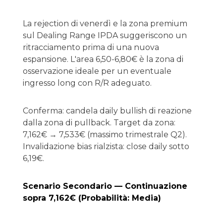
La rejection di venerdì e la zona premium
sul Dealing Range IPDA suggeriscono un
ritracciamento prima di una nuova
espansione. L'area 6,50-6,80€ è la zona di
osservazione ideale per un eventuale
ingresso long con R/R adeguato.
Conferma: candela daily bullish di reazione
dalla zona di pullback. Target da zona:
7,162€ → 7,533€ (massimo trimestrale Q2).
Invalidazione bias rialzista: close daily sotto
6,19€.
Scenario Secondario — Continuazione
sopra 7,162€ (Probabilità: Media)