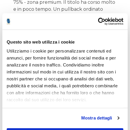
75% - zona premium. Il titolo ha corso molto
e in poco tempo. Un pullback ordinato
prima di un'eventuale ulteriore salita è lo
scenario più probabile.
Perché non c'è un setup operativo
Questo sito web utilizza i cookie
Il rapporto rischio/rendimento ai livelli attuali
Utilizziamo i cookie per personalizzare contenuti ed
non è favorevole. Con il titolo a 6,865€, lo
annunci, per fornire funzionalità dei social media e per
stop tecnico necessario sotto il doppio
analizzare il nostro traffico. Condividiamo inoltre
minimo a 5,95€ e il primo obiettivo
informazioni sul modo in cui utilizza il nostro sito con i
significativo a 7,533€ (massimo del trimestre),
nostri partner che si occupano di analisi dei dati web,
il rapporto sarebbe circa 1,8 a 1 - ben sotto la
pubblicità e social media, i quali potrebbero combinarle
soglia minima di 3 a 1. Comprare dopo un
con altre informazioni che ha fornito loro o che hanno
rally del 15% dai minimi, in zona premium,
raccolto dal suo utilizzo dei loro servizi.
non è disciplina - è inseguimento.
Mostra dettagli
Le condizioni per un setup long valido si
creano in una di queste due situazioni. La