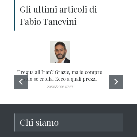
Gli ultimi articoli di
Fabio Tanevini
Tregua all'Iran? Grazie, ma io compro
"E il
solo se crolla. Ecco a quali prezzi
20/06/2026 07:57
Chi siamo