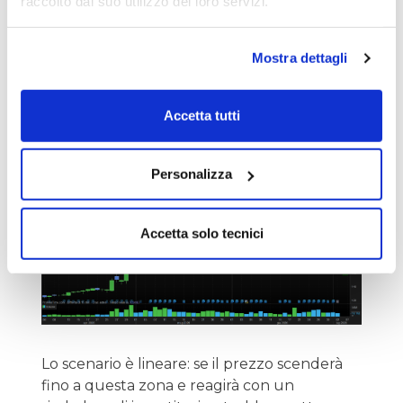
raccolto dal suo utilizzo dei loro servizi.
Proprio in quest'ottica di caccia selettiva, i
riflettori ora sono puntati su
Qualcomm
.
Mostra dettagli
L'area tra i
167 e i 168 dollari
rappresenta
un livello tecnico di incrocio particolarmente
interessante, un punto in cui in passato il
Accetta tutti
titolo ha già mostrato reazioni significative.
Personalizza
Accetta solo tecnici
Lo scenario è lineare: se il prezzo scenderà
fino a questa zona e reagirà con un