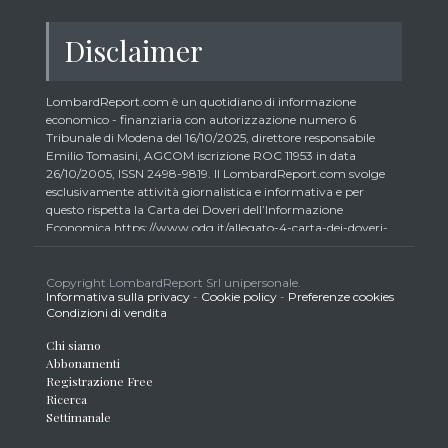
Disclaimer
LombardReport.com è un quotidiano di informazione
economico - finanziaria con autorizzazione numero 6
Tribunale di Modena del 16/10/2025, direttore responsabile
Emilio Tomasini, AGCOM iscrizione ROC 11953 in data
26/10/2005, ISSN 2498-9819. Il LombardReport.com svolge
esclusivamente attività giornalistica e informativa e per
questo rispetta la Carta dei Doveri dell’Informazione
Economica https://www.odg.it/allegato-4-carta-dei-doveri-
dellinformazione-economica/24292. In conformità ai principi
di trasparenza imposti dalla citata Carta i lettori debbono
essere consapevoli che i collaboratori di LombardReport.com
Copyright LombardReport Srl unipersonale.
Informativa sulla privacy
-
Cookie policy
-
Preferenze cookies
iscritti all’Ordine dei Giornalisti non possono detenere i titoli
Condizioni di vendita
oggetto dei loro articoli mentre i collaboratori non giornalisti
potrebbero detenere, sebbene in percentuali minime tipiche di
Chi siamo
trader retail e comunque inferiori allo 0,5% del capitale, gli
Abbonamenti
strumenti finanziari oggetto dei loro articoli creando così un
Registrazione Free
potenziale conflitto di interesse con i lettori stessi. L’accesso al
Ricerca
presente sito implica la conoscenza e la piena accettazione
Settimanale
delle presenti informazioni legali, dei Termini d’Uso del sito
stesso, della Informativa Metodo, della Carta dei Doveri