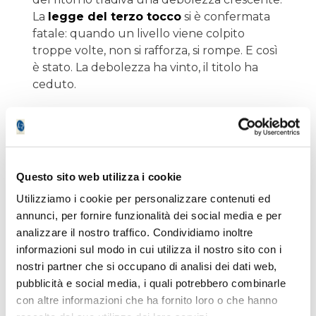
La
legge del terzo tocco
si è confermata
fatale: quando un livello viene colpito
troppe volte, non si rafforza, si rompe. E così
è stato. La debolezza ha vinto, il titolo ha
ceduto.
Il principio guida resta invariato:
non si
entra su titoli che veleggiano sui
massimi storici
. La strategia attuale
suggerisce piuttosto di cercare opportunità
Questo sito web utilizza i cookie
su azioni che hanno già subito uno storno,
Utilizziamo i cookie per personalizzare contenuti ed
andando a caccia di prezzi scontati su livelli
annunci, per fornire funzionalità dei social media e per
tecnici presidiati. Con la liquidità protetta dai
analizzare il nostro traffico. Condividiamo inoltre
T-Bill, si può attendere l'incidente senza
informazioni sul modo in cui utilizza il nostro sito con i
subire la frustrazione dell'inazione.
nostri partner che si occupano di analisi dei dati web,
pubblicità e social media, i quali potrebbero combinarle
L'occasione da monitorare: Qualcomm
con altre informazioni che ha fornito loro o che hanno
e la zona 167-168 dollari