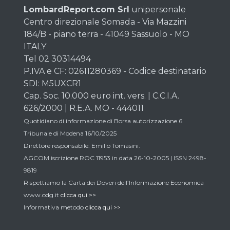
LombardReport.com Srl
unipersonale
Centro direzionale Somada - Via Mazzini
184/B - piano terra - 41049 Sassuolo - MO
ITALY
Tel 02 30314494
P.IVA e CF: 02611280369 - Codice destinatario
SDI: M5UXCR1
Cap. Soc. 10.000 euro int. vers. | C.C.I.A.
626/2000 | R.E.A. MO - 444011
Quotidiano di informazione di Borsa autorizzazione 6
Tribunale di Modena 16/10/2025
Direttore responsabile: Emilio Tomasini.
AGCOM iscrizione ROC 11953 in data 26-10-2005 | ISSN 2498-
9819
Rispettiamo la Carta dei Doveri dell’Informazione Economica
www.odg.it
clicca qui >>
Informativa metodo
clicca qui >>