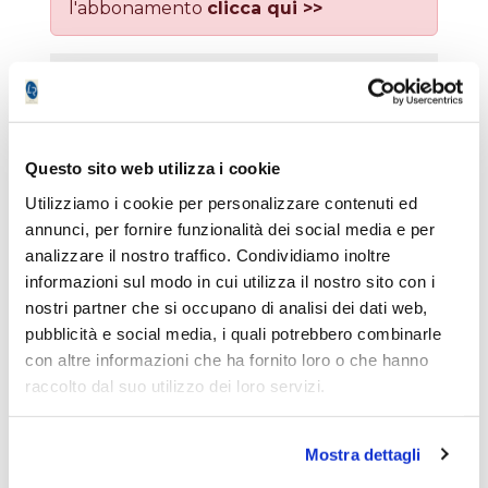
l'abbonamento
clicca qui >>
Questo sito web utilizza i cookie
Ricorda l'accesso (non usare su postazioni
Utilizziamo i cookie per personalizzare contenuti ed
pubbliche!)
annunci, per fornire funzionalità dei social media e per
Hai smarrito la password?
analizzare il nostro traffico. Condividiamo inoltre
informazioni sul modo in cui utilizza il nostro sito con i
nostri partner che si occupano di analisi dei dati web,
Non sei ancora iscritto a Lombardreport?
pubblicità e social media, i quali potrebbero combinarle
con altre informazioni che ha fornito loro o che hanno
L'abbonamento ti offre l'accesso a tutto
raccolto dal suo utilizzo dei loro servizi.
l'archivio free senza limitazioni, discussioni
online con i nostri trader, newsletter
periodiche con i migliori articoli, anteprima
Mostra dettagli
inviti ad eventi e corsi, promozioni free