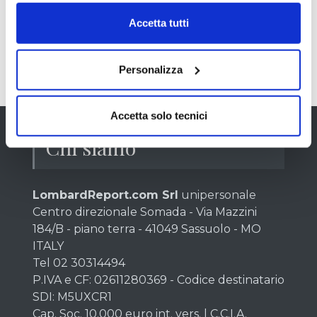
riservate e l'
accesso gratuito per 7 giorni
ai servizi premium
.
Accetta tutti
Registrazione free >>
Personalizza
Accetta solo tecnici
Chi siamo
LombardReport.com Srl
unipersonale
Centro direzionale Somada - Via Mazzini
184/B - piano terra - 41049 Sassuolo - MO
ITALY
Tel 02 30314494
P.IVA e CF: 02611280369 - Codice destinatario
SDI: M5UXCR1
Cap. Soc. 10.000 euro int. vers. | C.C.I.A.