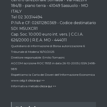
184/B - piano terra - 41049 Sassuolo - MO
ITALY
Tel 02 30314494
P.IVA e CF: 02611280369 - Codice destinatario
SDI: M5UXCR1
Cap. Soc. 10.000 euro int. vers. | C.C.I.A.
626/2000 | R.E.A. MO - 444011
Quotidiano di informazione di Borsa autorizzazione 6
Tribunale di Modena 16/10/2025
Direttore responsabile: Emilio Tomasini.
AGCOM iscrizione ROC 11953 in data 26-10-2005 | ISSN 2498-
9819
Rispettiamo la Carta dei Doveri dell’Informazione Economica
www.odg.it
clicca qui >>
Informativa metodo
clicca qui >>