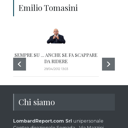
Emilio Tomasini
SEMPRE SU ... ANCHE SE FA SCAPPARE
SAL
DA RIDERE
29/04/2012 13:03
Chi siamo
LombardReport.com Srl
unipersonale
Centro direzionale Somada - Via Mazzini