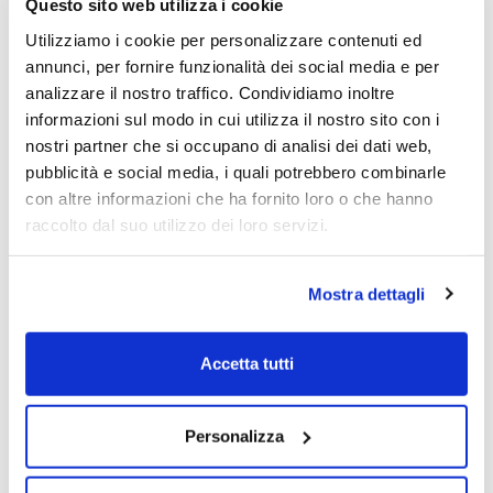
Questo sito web utilizza i cookie
Utilizziamo i cookie per personalizzare contenuti ed
periodo, da impallinare appena strappa
annunci, per fornire funzionalità dei social media e per
analizzare il nostro traffico. Condividiamo inoltre
informazioni sul modo in cui utilizza il nostro sito con i
nostri partner che si occupano di analisi dei dati web,
L’autore del presente articolo è iscritto
pubblicità e social media, i quali potrebbero combinarle
all’Ordine dei Giornalisti e non detiene gli
con altre informazioni che ha fornito loro o che hanno
strumenti oggetto delle sue analisi.
raccolto dal suo utilizzo dei loro servizi.
Il nostro giornale rispetta la Carta dei
Doveri dell’Informazione Economica
clicca
Mostra dettagli
qui >>
Informativa metodo
clicca qui >>
Accetta tutti
Emilio Tomasini
Personalizza