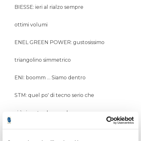
BIESSE: ieri al rialzo sempre
ottimi volumi
ENEL GREEN POWER: gustosissimo
triangolino simmetrico
ENI: boomm … Siamo dentro
STM: quel po' di tecno serio che
ci è rimasto, da prendere non appena
uncina
YOOX: vicinissima ai massimi di