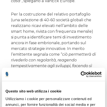
casa
”, spiegano a VanEck Europe.
Per la costruzione del relativo portafoglio
(una selezione di 40-60 società globali che
realizzano ricavi elevati nell’ambito delle
smart home, rivista con frequenza mensile)
si punta a identificare temi di investimento
ancora in fase embrionale, portando sul
mercato strategie innovative. In merito
l’emittente segnala come “
ciò permetterà di
rivederlo con regolarità, reagendo
tempestivamente agli sviluppi, facendo sì
che gli investitori beneficino sia dell’attenta
selezione dei titoli, generalmente
appannaggio dei gestori di fondi attivi, sia
dei vantaggi propri degli Etf, quali costi
Questo sito web utilizza i cookie
contenuti e facilità di negoziazione
”.
Utilizziamo i cookie per personalizzare contenuti ed
annunci, per fornire funzionalità dei social media e per