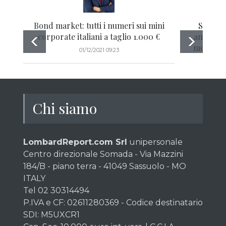
Bond market: tutti i numeri sui mini
SOS ren
corporate italiani a taglio 1.000 €
anche per
mese â— 
01/12/2021 09:23
Dax 
Chi siamo
LombardReport.com Srl
unipersonale
Centro direzionale Somada - Via Mazzini
184/B - piano terra - 41049 Sassuolo - MO
ITALY
Tel 02 30314494
P.IVA e CF: 02611280369 - Codice destinatario
SDI: M5UXCR1