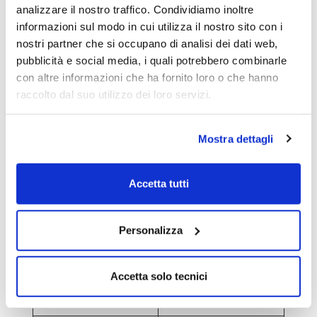
Ecco la carta di identità dell’Etf di VanEck.
analizzare il nostro traffico. Condividiamo inoltre
informazioni sul modo in cui utilizza il nostro sito con i
Isin
IE000FN81QD2
nostri partner che si occupano di analisi dei dati web,
pubblicità e social media, i quali potrebbero combinarle
con altre informazioni che ha fornito loro o che hanno
Ter
0,85%
raccolto dal suo utilizzo dei loro servizi.
Valuta di
Usd
Mostra dettagli
denominazione
Valuta di
Eur
Accetta tutti
negoziazione
Personalizza
Quotazione su
25/11/2021
Borsa Italiana
Accetta solo tecnici
Spread bid-ask
Contenuto