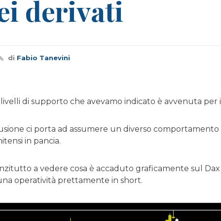
ei derivati
di
Fabio Tanevini
 livelli di supporto che avevamo indicato è avvenuta per i
sione ci porta ad assumere un diverso comportamento se
itensi in pancia.
zitutto a vedere cosa è accaduto graficamente sul Dax e 
 una operatività prettamente in short.