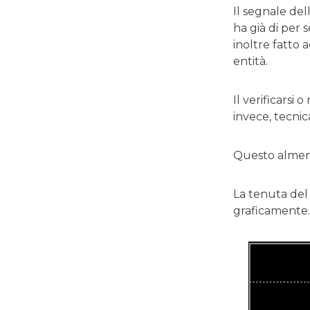
Il segnale de
ha già di per
inoltre fatto
entità.
Il verificars
invece, tecni
Questo almeno
La tenuta del 
graficamente