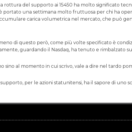
lla rottura del supporto ai 15450 ha molto significato te
 sè portato una settimana molto fruttuosa per chi ha ope
 accumulare carica volumetrica nel mercato, che può gene
i o meno di questo però, come più volte specificato è con
camente, guardando il Nasdaq, ha tenuto e rimbalzato sul
 sino al momento in cui scrivo, vale a dire nel tardo po
supporto, per le azioni statunitensi, ha il sapore di uno
.