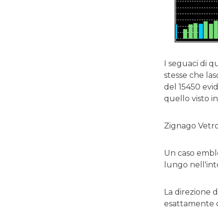
I seguaci di q
stesse che las
del 15450 evide
quello visto 
Zignago Vetr
Un caso emble
lungo nell'in
La direzione 
esattamente 