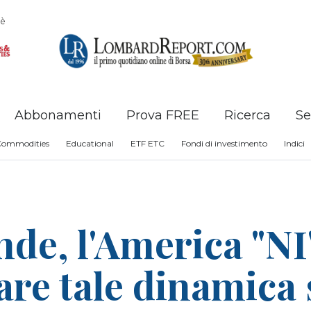
è
Abbonamenti
Prova FREE
Ricerca
Se
Commodities
Educational
ETF ETC
Fondi di investimento
Indici
nde, l'America "N
are tale dinamica