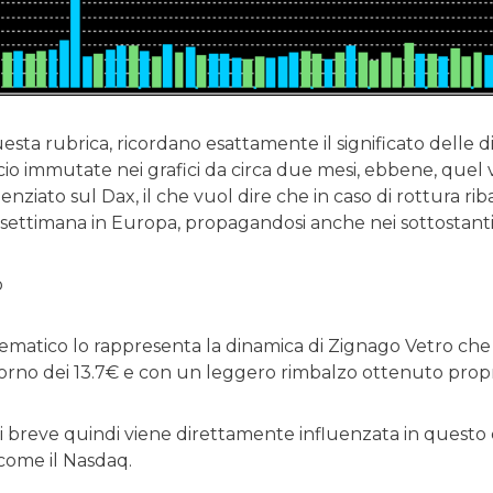
uesta rubrica, ricordano esattamente il significato delle d
cio immutate nei grafici da circa due mesi, ebbene, quel 
nziato sul Dax, il che vuol dire che in caso di rottura riba
insettimana in Europa, propagandosi anche nei sottostanti
o
matico lo rappresenta la dinamica di Zignago Vetro che 
torno dei 13.7€ e con un leggero rimbalzo ottenuto propri
di breve quindi viene direttamente influenzata in questo
come il Nasdaq.