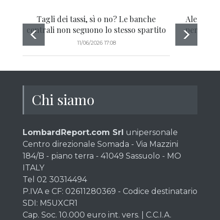
Tagli dei tassi, sì o no? Le banche
Alerion C
centrali non seguono lo stesso spartito
per mangia
11/06/2026 17:08
Chi siamo
LombardReport.com Srl
unipersonale
Centro direzionale Somada - Via Mazzini
184/B - piano terra - 41049 Sassuolo - MO
ITALY
Tel 02 30314494
P.IVA e CF: 02611280369 - Codice destinatario
SDI: M5UXCR1
Cap. Soc. 10.000 euro int. vers. | C.C.I.A.