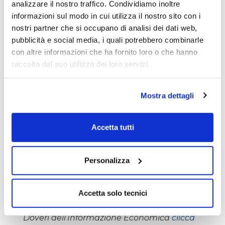
analizzare il nostro traffico. Condividiamo inoltre
informazioni sul modo in cui utilizza il nostro sito con i
nostri partner che si occupano di analisi dei dati web,
MICRON:
il 24 giugno arrivano i risultati di
pubblicità e social media, i quali potrebbero combinarle
bilancio e i ragazzi sono nervosi e non vorrei
con altre informazioni che ha fornito loro o che hanno
finisce come broadcom quindi per il
raccolto dal suo utilizzo dei loro servizi.
momento stiamo alla porta anche se su
questa azione l’uncino di sta tutto.
Mostra dettagli
CISCO:
sarebbe da comprare ma gap
astronomico da far paura stiamo fuori
Accetta tutti
Personalizza
L’autore del presente articolo è iscritto
all’Ordine dei Giornalisti e non detiene gli
strumenti oggetto delle sue analisi.
Accetta solo tecnici
Il nostro giornale rispetta la Carta dei
Doveri dell’Informazione Economica
clicca