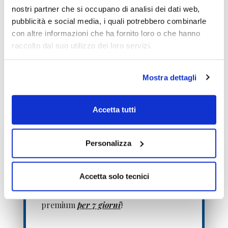
Doveri dell’Informazione Economica
clicca
nostri partner che si occupano di analisi dei dati web,
qui >>
pubblicità e social media, i quali potrebbero combinarle
Informativa metodo
clicca qui >>
con altre informazioni che ha fornito loro o che hanno
raccolto dal suo utilizzo dei loro servizi.
Emilio Tomasini
Mostra dettagli
Accetta tutti
Personalizza
Non accontentarti solo degli
articoli Free!
Accetta solo tecnici
Registrati
gratuitamente
e avrai
accesso senza limitazioni
ai servizi
premium
per 7 giorni
!