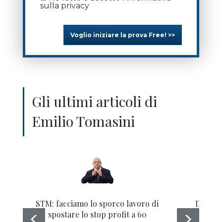
sulla
privacy
Voglio iniziare la prova Free! >>
Gli ultimi articoli di
Emilio Tomasini
STM: facciamo lo sporco lavoro di
Dai PC 
spostare lo stop profit a 60