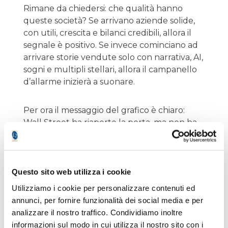
Rimane da chiedersi: che qualità hanno
queste società? Se arrivano aziende solide,
con utili, crescita e bilanci credibili, allora il
segnale è positivo. Se invece cominciano ad
arrivare storie vendute solo con narrativa, AI,
sogni e multipli stellari, allora il campanello
d’allarme inizierà a suonare.
Per ora il messaggio del grafico è chiaro:
Wall Street ha riaperto la porta, ma non ha
ancora spalancato il portone.
Questo sito web utilizza i cookie
L’autore del presente articolo è iscritto
Utilizziamo i cookie per personalizzare contenuti ed
all’Ordine dei Giornalisti e non detiene gli
annunci, per fornire funzionalità dei social media e per
strumenti oggetto delle sue analisi.
analizzare il nostro traffico. Condividiamo inoltre
Il nostro giornale rispetta la Carta dei
informazioni sul modo in cui utilizza il nostro sito con i