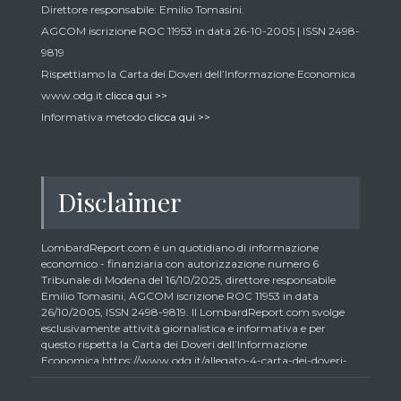
Direttore responsabile: Emilio Tomasini.
AGCOM iscrizione ROC 11953 in data 26-10-2005 | ISSN 2498-
9819
Rispettiamo la Carta dei Doveri dell’Informazione Economica
www.odg.it
clicca qui >>
Informativa metodo
clicca qui >>
Disclaimer
LombardReport.com è un quotidiano di informazione
economico - finanziaria con autorizzazione numero 6
Tribunale di Modena del 16/10/2025, direttore responsabile
Emilio Tomasini, AGCOM iscrizione ROC 11953 in data
26/10/2005, ISSN 2498-9819. Il LombardReport.com svolge
esclusivamente attività giornalistica e informativa e per
questo rispetta la Carta dei Doveri dell’Informazione
Economica https://www.odg.it/allegato-4-carta-dei-doveri-
dellinformazione-economica/24292. In conformità ai principi
di trasparenza imposti dalla citata Carta i lettori debbono