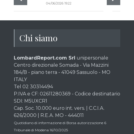
04/06/2026 19:22
Chi siamo
LombardReport.com Srl
unipersonale
Centro direzionale Somada - Via Mazzini
184/B - piano terra - 41049 Sassuolo - MO
ITALY
Tel 02 30314494
P.IVA e CF: 02611280369 - Codice destinatario
SDI: M5UXCR1
Cap. Soc. 10.000 euro int. vers. | C.C.I.A.
626/2000 | R.E.A. MO - 444011
Quotidiano di informazione di Borsa autorizzazione 6
Tribunale di Modena 16/10/2025