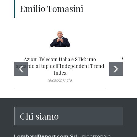
Emilio Tomasini
Azioni Telecom Italia e STM: uno
Western
sguardo al top dell’Independent Trend
Index
16/06/2026 17:18
Chi siamo
LombardReport.com Srl
unipersonale