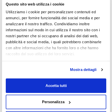
proprio quella quotazione rappresenta una
Questo sito web utilizza i cookie
resistenza: il titolo altre due volte si è
Utilizziamo i cookie per personalizzare contenuti ed
portato in area 157, non riuscendo a spingersi
annunci, per fornire funzionalità dei social media e per
oltre. Al momento, dopo una correzione,
analizzare il nostro traffico. Condividiamo inoltre
Prysmian resta non troppo distante
informazioni sul modo in cui utilizza il nostro sito con i
da quell’area, quindi non è da escludere un
nostri partner che si occupano di analisi dei dati web,
nuovo tentativo di superamento della
pubblicità e social media, i quali potrebbero combinarle
resistenza.
con altre informazioni che ha fornito loro o che hanno
raccolto dal suo utilizzo dei loro servizi.
Mostra dettagli
Accetta tutti
Personalizza