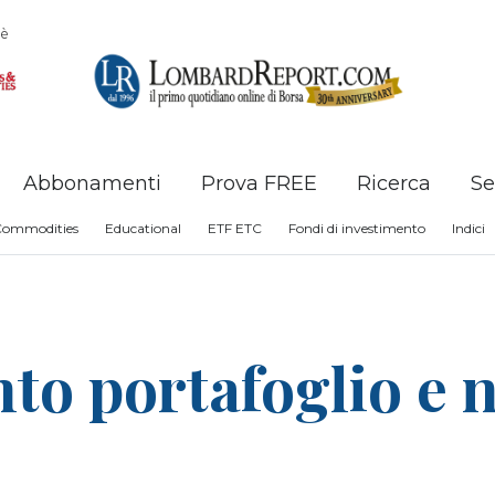
è
Abbonamenti
Prova FREE
Ricerca
Se
Commodities
Educational
ETF ETC
Fondi di investimento
Indici
o portafoglio e 