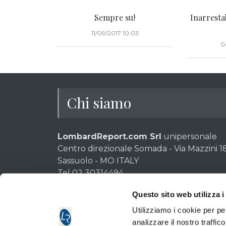
Sempre su!
Inarresta
11/09/2017 10:03
0
Chi siamo
LombardReport.com Srl
unipersonale
Centro direzionale Somada - Via Mazzini 18
Sassuolo - MO ITALY
Tel 02 30314494
P.IVA e CF: 02611280369 - Codice destinat
Questo sito web utilizza i
Cap. Soc. 10.000 euro int. vers. | C.C.I.A. 6
Utilizziamo i cookie per pe
Quotidiano di informazione di Borsa autorizzazione 6 Tri
analizzare il nostro traffic
Direttore responsabile: Emilio Tomasini.