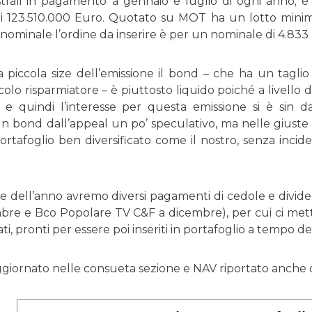
trali in pagamento a gennaio e luglio di ogni anno; è
123.510.000 Euro. Quotato su MOT ha un lotto minimo 
 nominale l’ordine da inserire è per un nominale di 4.833
 piccola size dell’emissione il bond – che ha un taglio 
olo risparmiatore – è piuttosto liquido poiché a livello d
e quindi l’interesse per questa emissione si è sin da
 bond dall’appeal un po’ speculativo, ma nelle giuste
rtafoglio ben diversificato come il nostro, senza incider
ine dell’anno avremo diversi pagamenti di cedole e divide
mbre e Bco Popolare TV C&F a dicembre), per cui ci mettia
ati, pronti per essere poi inseriti in portafoglio a tempo de
ggiornato nelle consueta sezione e NAV riportato anche q