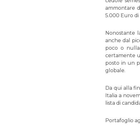
cedole semes
ammontare di 
5.000 Euro di
Nonostante la
anche dal picc
poco o nulla 
certamente un
posto in un po
globale.
Da qui alla f
Italia a nove
lista di candid
Portafoglio a