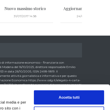
Nuovo massimo storico
Aggiornamento portafogl
31/07/2017 14:58
24/07/2017 14:57
di informazione economico - finanziaria con
 Modena del 16/10/2025, direttore responsabile Emilio
3 in data 26/10/2005, ISSN 2498-9819. Il
nte attività giornalistica e informativa e per questo
formazione Economica https://www.odg.it/allegato-4-carta-
a/24292. In conformità ai principi di trasparenza imposti
essere consapevoli che i collaboratori di LombardReport.com
possono detenere i titoli oggetto dei loro articoli mentre i
Accetta tutti
ero detenere, sebbene in percentuali minime tipiche di
cial media e per
 0,5% del capitale, gli strumenti finanziari oggetto dei loro
litto di interesse con i lettori stessi. L’accesso al presente
ro sito con i