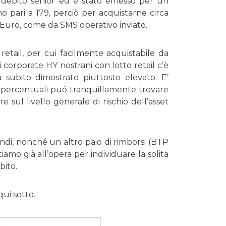
 debito senior ed è stato emesso per un
pari a 179, perciò per acquistarne circa
 Euro, come da SMS operativo inviato.
retail, per cui facilmente acquistabile da
i corporate HY nostrani con lotto retail c’è
 subito dimostrato piuttosto elevato. E’
 percentuali può tranquillamente trovare
e sul livello generale di rischio dell’asset
ndi, nonché un altro paio di rimborsi (BTP
mo già all’opera per individuare la solita
bito.
ui sotto.