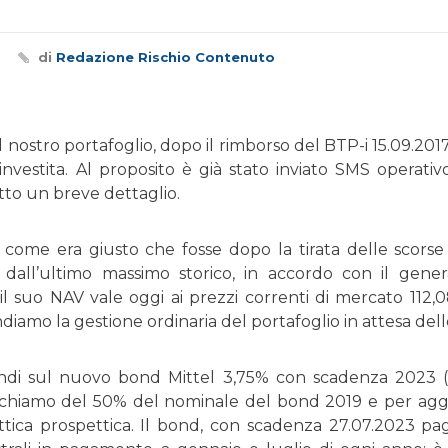
di
Redazione Rischio Contenuto
 nostro portafoglio, dopo il rimborso del BTP-i 15.09.2017
investita. Al proposito è già stato inviato SMS operati
tto un breve dettaglio.
o, come era giusto che fosse dopo la tirata delle scorse 
dall’ultimo massimo storico, in accordo con il gene
il suo NAV vale oggi ai prezzi correnti di mercato 112,
ndiamo la gestione ordinaria del portafoglio in attesa del
ndi sul nuovo bond Mittel 3,75% con scadenza 2023 (
 richiamo del 50% del nominale del bond 2019 e per aggi
ottica prospettica. Il bond, con scadenza 27.07.2023 pa