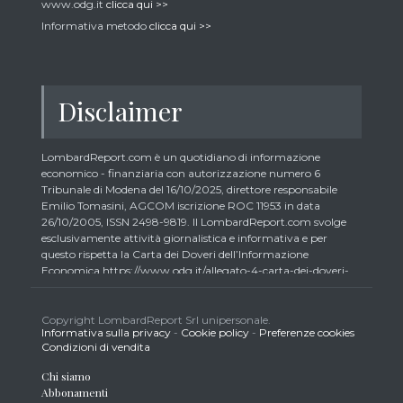
www.odg.it
clicca qui >>
Informativa metodo
clicca qui >>
Disclaimer
LombardReport.com è un quotidiano di informazione
economico - finanziaria con autorizzazione numero 6
Tribunale di Modena del 16/10/2025, direttore responsabile
Emilio Tomasini, AGCOM iscrizione ROC 11953 in data
26/10/2005, ISSN 2498-9819. Il LombardReport.com svolge
esclusivamente attività giornalistica e informativa e per
questo rispetta la Carta dei Doveri dell’Informazione
Economica https://www.odg.it/allegato-4-carta-dei-doveri-
dellinformazione-economica/24292. In conformità ai principi
di trasparenza imposti dalla citata Carta i lettori debbono
essere consapevoli che i collaboratori di LombardReport.com
Copyright LombardReport Srl unipersonale.
Informativa sulla privacy
-
Cookie policy
-
Preferenze cookies
iscritti all’Ordine dei Giornalisti non possono detenere i titoli
Condizioni di vendita
oggetto dei loro articoli mentre i collaboratori non giornalisti
potrebbero detenere, sebbene in percentuali minime tipiche di
Chi siamo
trader retail e comunque inferiori allo 0,5% del capitale, gli
Abbonamenti
strumenti finanziari oggetto dei loro articoli creando così un