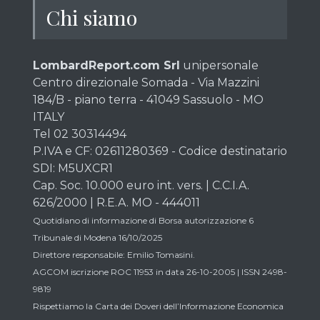
Chi siamo
LombardReport.com Srl
unipersonale
Centro direzionale Somada - Via Mazzini
184/B - piano terra - 41049 Sassuolo - MO
ITALY
Tel 02 30314494
P.IVA e CF: 02611280369 - Codice destinatario
SDI: M5UXCR1
Cap. Soc. 10.000 euro int. vers. | C.C.I.A.
626/2000 | R.E.A. MO - 444011
Quotidiano di informazione di Borsa autorizzazione 6
Tribunale di Modena 16/10/2025
Direttore responsabile: Emilio Tomasini.
AGCOM iscrizione ROC 11953 in data 26-10-2005 | ISSN 2498-
9819
Rispettiamo la Carta dei Doveri dell’Informazione Economica