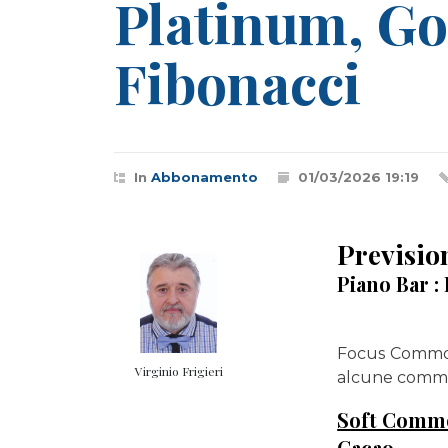
Platinum, Gol
Fibonacci
In
Abbonamento
01/03/2026 19:19
Prevision
Piano Bar 
Focus Commodi
Virginio Frigieri
alcune commod
Soft Commo
Cacao