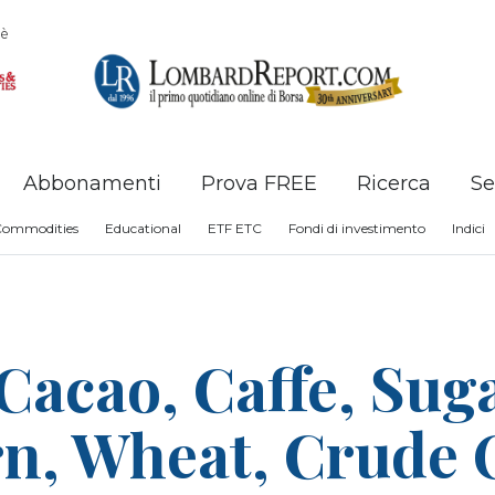
è
Abbonamenti
Prova FREE
Ricerca
Se
Commodities
Educational
ETF ETC
Fondi di investimento
Indici
acao, Caffe, Suga
n, Wheat, Crude O