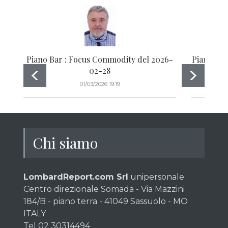
Piano Bar : Focus Commodity del 2026-
Piano Bar
02-28
01/03/2026 19:19
Chi siamo
LombardReport.com Srl
unipersonale
Centro direzionale Somada - Via Mazzini
184/B - piano terra - 41049 Sassuolo - MO
ITALY
Tel 02 30314494