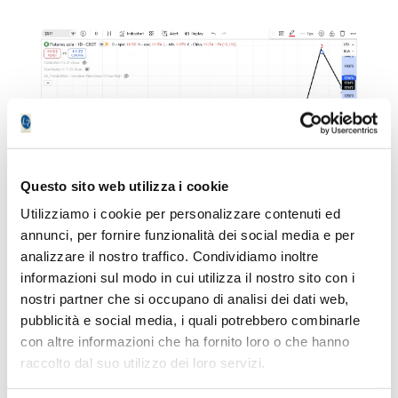
Questo sito web utilizza i cookie
Utilizziamo i cookie per personalizzare contenuti ed
annunci, per fornire funzionalità dei social media e per
analizzare il nostro traffico. Condividiamo inoltre
informazioni sul modo in cui utilizza il nostro sito con i
Wheat
nostri partner che si occupano di analisi dei dati web,
pubblicità e social media, i quali potrebbero combinarle
Anche il grano si trova sulle fasi finali di
con altre informazioni che ha fornito loro o che hanno
un’onda 2, ma qua per andare a regola dei
raccolto dal suo utilizzo dei loro servizi.
sacri testi bisognerebbe che l’onda [c]