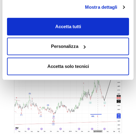
scendesse leggermente sotto al minimo di
onda [a] per cui ci sta che il ribasso debba
Mostra dettagli
essere perfezionato ancora un po'. A meno
che non voglia fare un running flat nel qual
Accetta tutti
caso potrebbe salire da subito senza
occuparsi del minimo di onda [a]. Da seguire.
Personalizza
Accetta solo tecnici