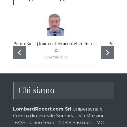
Piano Bar : Quadro Tecnico del 2026-05-
Piano Ba
31
01/06/2026 00:54
Chi siamo
LombardReport.com Srl
unipersonale
Centro direzionale Somada - Via Mazzini
184/B - piano terra - 41049 Sassuolo - MO