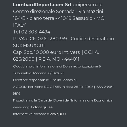
LombardReport.com Srl
unipersonale
Centro direzionale Somada - Via Mazzini
184/B - piano terra - 41049 Sassuolo - MO
ITALY
Tel 02 30314494
P.IVA e CF: 02611280369 - Codice destinatario
SDI: M5UXCR1
Cap. Soc. 10.000 euro int. vers. | C.C.I.A.
626/2000 | R.E.A. MO - 444011
Quotidiano di informazione di Borsa autorizzazione 6
Tribunale di Modena 16/10/2025
Direttore responsabile: Emilio Tomasini.
AGCOM iscrizione ROC 11953 in data 26-10-2005 | ISSN 2498-
9819
Rispettiamo la Carta dei Doveri dell’Informazione Economica
www.odg.it
clicca qui >>
Informativa metodo
clicca qui >>