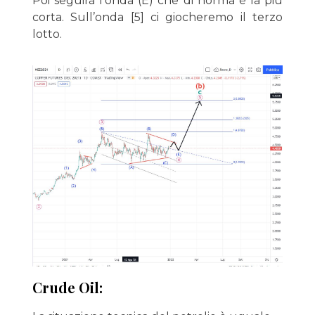
Poi seguirà l’onda (E) che di norma è la più
corta. Sull’onda [5] ci giocheremo il terzo
lotto.
Crude Oil: