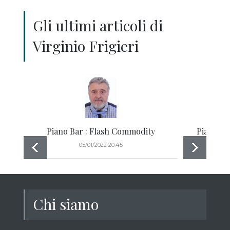
Gli ultimi articoli di
Virginio Frigieri
Piano Bar : Flash Commodity
Piano Ba
05/01/2022 20:45
Chi siamo