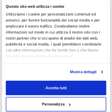
Questo sito web utilizza i cookie
Utilizziamo i cookie per personalizzare contenuti ed
annunci, per fornire funzionalità dei social media e per
analizzare il nostro traffico. Condividiamo inoltre
informazioni sul modo in cui utilizza il nostro sito con i
nostri partner che si occupano di analisi dei dati web,
pubblicità e social media, i quali potrebbero combinarle
Wheat:
con altre informazioni che ha fornito loro o che hanno
raccolto dal suo utilizzo dei loro servizi.
Ancora una volta il grano ci beffa e la
correzione di onda [4] diventa un doppio
zigzag, a qui manca ancora l’onda finale C
Mostra dettagli
per terminare la (Y) che chiude la [4]. A dire il
vero esistono anche i zigzag tripli, ma sono di
Accetta tutti
norma piuttosto rari, quindi a meno di una
sfiga di Mingardiana memoria, il doppio
zigzag dovrebbe bastare. Comunque vada
Personalizza
la successiva onda [5] dovrebbe rivelarsi