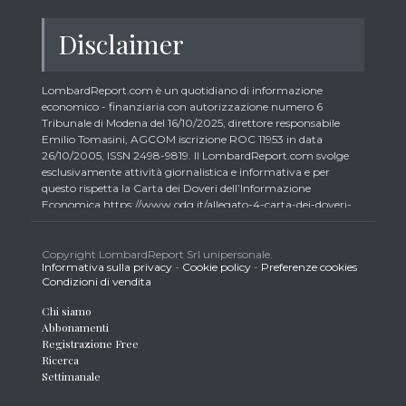
Disclaimer
LombardReport.com è un quotidiano di informazione
economico - finanziaria con autorizzazione numero 6
Tribunale di Modena del 16/10/2025, direttore responsabile
Emilio Tomasini, AGCOM iscrizione ROC 11953 in data
26/10/2005, ISSN 2498-9819. Il LombardReport.com svolge
esclusivamente attività giornalistica e informativa e per
questo rispetta la Carta dei Doveri dell’Informazione
Economica https://www.odg.it/allegato-4-carta-dei-doveri-
dellinformazione-economica/24292. In conformità ai principi
di trasparenza imposti dalla citata Carta i lettori debbono
essere consapevoli che i collaboratori di LombardReport.com
Copyright LombardReport Srl unipersonale.
Informativa sulla privacy
-
Cookie policy
-
Preferenze cookies
iscritti all’Ordine dei Giornalisti non possono detenere i titoli
Condizioni di vendita
oggetto dei loro articoli mentre i collaboratori non giornalisti
potrebbero detenere, sebbene in percentuali minime tipiche di
Chi siamo
trader retail e comunque inferiori allo 0,5% del capitale, gli
Abbonamenti
strumenti finanziari oggetto dei loro articoli creando così un
Registrazione Free
potenziale conflitto di interesse con i lettori stessi. L’accesso al
Ricerca
presente sito implica la conoscenza e la piena accettazione
Settimanale
delle presenti informazioni legali, dei Termini d’Uso del sito
stesso, della Informativa Metodo, della Carta dei Doveri