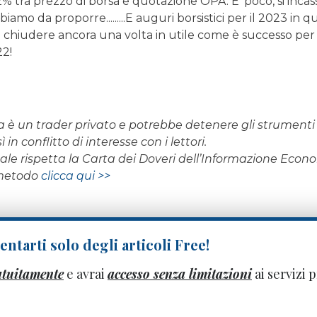
2% tra prezzo di borsa e quotazione OPA. E' poco, si inc
iamo da proporre.........E auguri borsistici per il 2023 in q
sa chiudere ancora una volta in utile come è successo pe
22!
a è un trader privato e potrebbe detenere gli strumenti 
 in conflitto di interesse con i lettori.
rnale rispetta la Carta dei Doveri dell’Informazione Eco
 metodo
clicca qui >>
ntarti solo degli articoli Free!
atuitamente
e avrai
accesso senza limitazioni
ai servizi