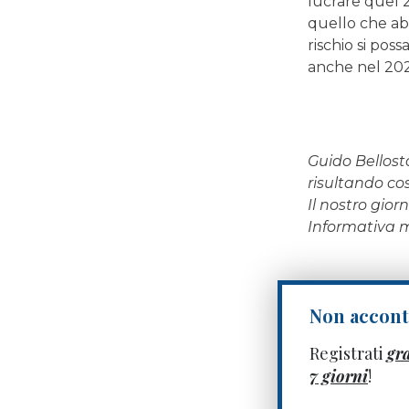
lucrare quel 
quello che abb
rischio si pos
anche nel 20
Guido Bellost
risultando così
Il nostro gio
Informativa
Non acconte
Registrati
gr
7 giorni
!