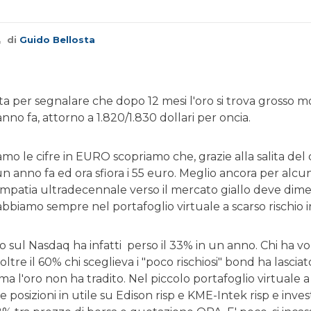
di
Guido Bellosta
a per segnalare che dopo 12 mesi l'oro si trova grosso 
nno fa, attorno a 1.820/1.830 dollari per oncia.
amo le cifre in EURO scopriamo che, grazie alla salita de
un anno fa ed ora sfiora i 55 euro. Meglio ancora per alcuni
impatia ultradecennale verso il mercato giallo deve dimen
bbiamo sempre nel portafoglio virtuale a scarso rischio in 
 sul Nasdaq ha infatti perso il 33% in un anno. Chi ha vo
oltre il 60% chi sceglieva i "poco rischiosi" bond ha lasci
 l'oro non ha tradito. Nel piccolo portafoglio virtuale a
posizioni in utile su Edison risp e KME-Intek risp e invest