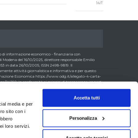
14/11/2022 09:46
di informazione economico - finanziaria con
 Modena del 16/10/2025, direttore responsabile Emilio
3 in data 26/10/2005, ISSN 2498-9819. Il
nte attività giornalistica e informativa e per questo
formazione Economica https://www.odg.it/allegato-4-carta-
a/24292. In conformità ai principi di trasparenza imposti
essere consapevoli che i collaboratori di LombardReport.com
possono detenere i titoli oggetto dei loro articoli mentre i
Accetta tutti
ero detenere, sebbene in percentuali minime tipiche di
cial media e per
 0,5% del capitale, gli strumenti finanziari oggetto dei loro
litto di interesse con i lettori stessi. L’accesso al presente
ro sito con i
accettazione delle presenti informazioni legali, dei Termini
Personalizza
rebbero
va Metodo, della Carta dei Doveri dell’Informazione
i loro servizi.
erali di Vendita laddove applicabili. Il materiale
a titolo esemplificativo, dati di mercato, informazioni,
segni etc. (di seguito il “Contenuto”) ha finalità