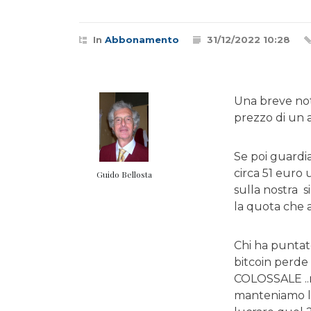
In
Abbonamento
31/12/2022 10:28
Una breve not
prezzo di un a
Se poi guardi
circa 51 euro 
Guido Bellosta
sulla nostra s
la quota che a
Chi ha puntato
bitcoin perde 
COLOSSALE ..ma
manteniamo le 