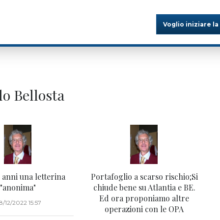
Voglio iniziare la
do Bellosta
anni una letterina
Portafoglio a scarso rischio;Si
"anonima"
chiude bene su Atlantia e BE.
Ed ora proponiamo altre
8/12/2022 15:57
operazioni con le OPA