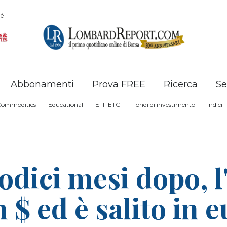
è
Abbonamenti
Prova FREE
Ricerca
Se
Commodities
Educational
ETF ETC
Fondi di investimento
Indici
odici mesi dopo, l
 $ ed è salito in eu