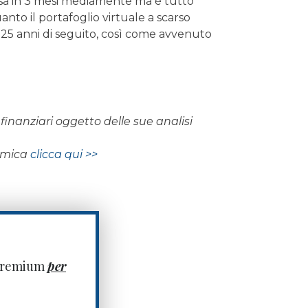
assa in 3 mesi mediamente ma è tutto
uanto il portafoglio virtuale a scarso
r 25 anni di seguito, così come avvenuto
finanziari oggetto delle sue analisi
nomica
clicca qui >>
 premium
per