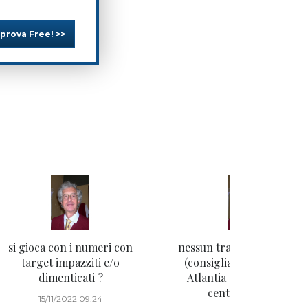
 prova Free! >>
si gioca con i numeri con
nessun tradimento dai tito
target impazziti e/o
(consigliati) sotto opa. E
dimenticati ?
Atlantia si aggiunge alla
centenaria lista!
15/11/2022 09:24