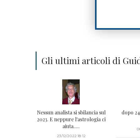
Gli ultimi articoli di Gui
Nessun analista si sbilancia sul
dopo 24 
2023. E neppure l'astrologia ci
aiuta.....
0
23/12/2022 18:12