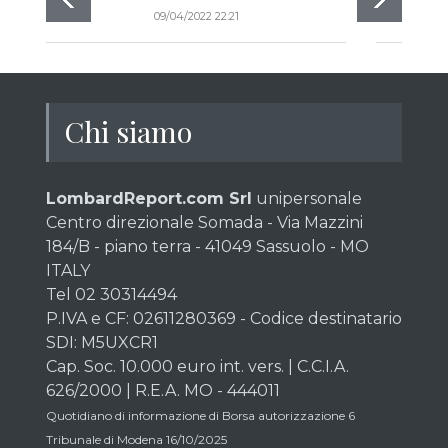
09/04/2022 22:21
Chi siamo
LombardReport.com Srl
unipersonale
Centro direzionale Somada - Via Mazzini
184/B - piano terra - 41049 Sassuolo - MO
ITALY
Tel 02 30314494
P.IVA e CF: 02611280369 - Codice destinatario
SDI: M5UXCR1
Cap. Soc. 10.000 euro int. vers. | C.C.I.A.
626/2000 | R.E.A. MO - 444011
Quotidiano di informazione di Borsa autorizzazione 6
Tribunale di Modena 16/10/2025