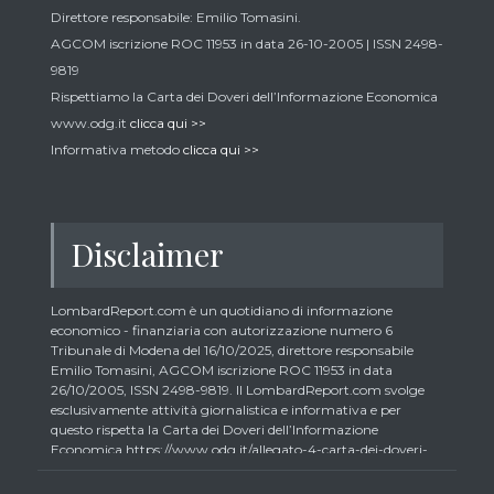
Direttore responsabile: Emilio Tomasini.
AGCOM iscrizione ROC 11953 in data 26-10-2005 | ISSN 2498-
9819
Rispettiamo la Carta dei Doveri dell’Informazione Economica
www.odg.it
clicca qui >>
Informativa metodo
clicca qui >>
Disclaimer
LombardReport.com è un quotidiano di informazione
economico - finanziaria con autorizzazione numero 6
Tribunale di Modena del 16/10/2025, direttore responsabile
Emilio Tomasini, AGCOM iscrizione ROC 11953 in data
26/10/2005, ISSN 2498-9819. Il LombardReport.com svolge
esclusivamente attività giornalistica e informativa e per
questo rispetta la Carta dei Doveri dell’Informazione
Economica https://www.odg.it/allegato-4-carta-dei-doveri-
dellinformazione-economica/24292. In conformità ai principi
di trasparenza imposti dalla citata Carta i lettori debbono