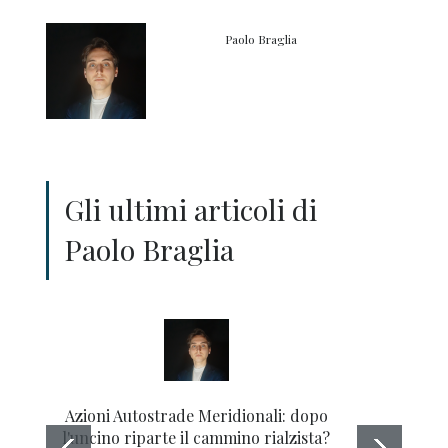
Paolo Braglia
Gli ultimi articoli di
Paolo Braglia
Azioni Autostrade Meridionali: dopo
Il tri
l'uncino riparte il cammino rialzista?
Tenar