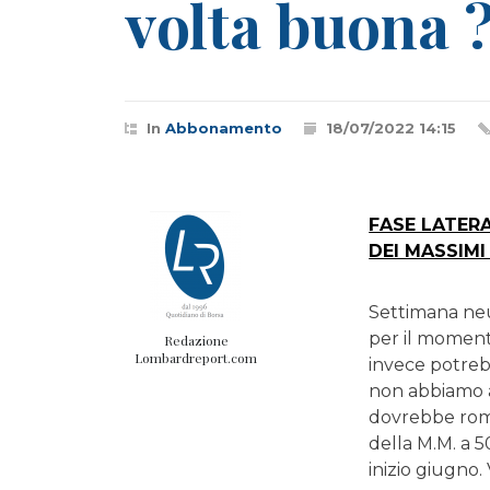
volta buona 
In
Abbonamento
18/07/2022 14:15
FASE LATERA
DEI MASSIMI 
Settimana neut
per il momento
Redazione
Lombardreport.com
invece potrebb
non abbiamo al
dovrebbe romp
della M.M. a 5
inizio giugno