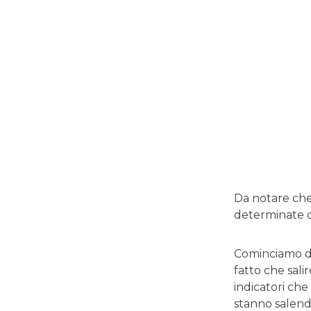
Da notare che 
determinate ca
Cominciamo da
fatto che sali
indicatori ch
stanno salendo