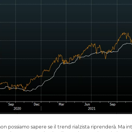
 possiamo sapere se il trend rialzista riprenderà. Ma inta