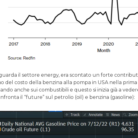
uarda il settore energy, era scontato un forte contributo 
 del costo della benzina alla pompa in USA nella prima p
ando anche sui combustibili e questo si inizia già a vede
nfronta il “future” sul petrolio (oil) e benzina (gasoline):