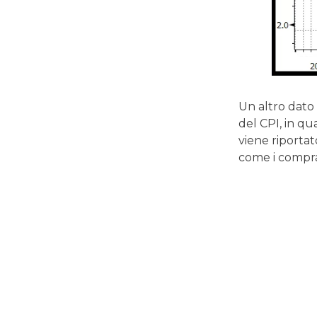
Un altro dat
del CPI, in q
viene riportat
come i comprat