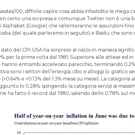
Nasdaq100, difficile capire cosa abbia infastidito le mega cap
non certo una sorpresa e comunque Twitter non è una big
di Alphabet (Google) che rallenteranno le assunzioni fino a
ibaba (del quale parleremo in seguito) e Baidu che sono n
dato del CPI USA ha sorpreso al rialzo in maniera significa
% per la prima volta dal 1981. Superiore alle attese ed in c
hanno entrambi accelerato parecchio, terminando 0.2% so
iva sono i settori dell’energia, cibo e alloggi (v. grafico 
(+0.64% e +0.13% del 1.3% mese su mese). La categoria all
ggiunto lo 0.28% spingendo la categoria servizi ai massimi
ne ha fatto il record dal 1980, salendo dello 0.78% sul m