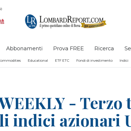
è
Abbonamenti
Prova FREE
Ricerca
Se
Commodities
Educational
ETF ETC
Fondi di investimento
Indici
EEKLY - Terzo te
i indici azionari 