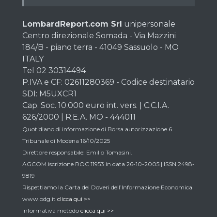
LombardReport.com Srl
unipersonale
Centro direzionale Somada - Via Mazzini
184/B - piano terra - 41049 Sassuolo - MO
ITALY
Tel 02 30314494
P.IVA e CF: 02611280369 - Codice destinatario
SDI: M5UXCR1
Cap. Soc. 10.000 euro int. vers. | C.C.I.A.
626/2000 | R.E.A. MO - 444011
Quotidiano di informazione di Borsa autorizzazione 6
Tribunale di Modena 16/10/2025
Direttore responsabile: Emilio Tomasini.
AGCOM iscrizione ROC 11953 in data 26-10-2005 | ISSN 2498-
9819
Rispettiamo la Carta dei Doveri dell’Informazione Economica
www.odg.it
clicca qui >>
Informativa metodo
clicca qui >>