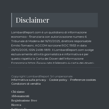
Disclaimer
LombardReport.com è un quotidiano di informazione
economico - finanziaria con autorizzazione numero 6
Tribunale di Modena del 16/10/2025, direttore responsabile
Emilio Tomasini, AGCOM iscrizione ROC 11953 in data
26/10/2005, ISSN 2498-9819. Il LombardReport.com svolge
esclusivamente attività giornalistica e informativa e per
questo rispetta la Carta dei Doveri dell’Informazione
Economica https://www.odg.it/allegato-4-carta-dei-doveri-
dellinformazione-economica/24292. In conformità ai principi
di trasparenza imposti dalla citata Carta i lettori debbono
essere consapevoli che i collaboratori di LombardReport.com
Copyright LombardReport Srl unipersonale.
Informativa sulla privacy
-
Cookie policy
-
Preferenze cookies
iscritti all’Ordine dei Giornalisti non possono detenere i titoli
Condizioni di vendita
oggetto dei loro articoli mentre i collaboratori non giornalisti
potrebbero detenere, sebbene in percentuali minime tipiche di
Chi siamo
trader retail e comunque inferiori allo 0,5% del capitale, gli
Abbonamenti
strumenti finanziari oggetto dei loro articoli creando così un
Registrazione Free
potenziale conflitto di interesse con i lettori stessi. L’accesso al
Ricerca
presente sito implica la conoscenza e la piena accettazione