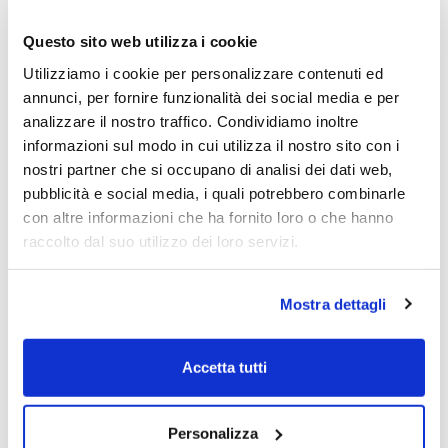
Questo sito web utilizza i cookie
Utilizziamo i cookie per personalizzare contenuti ed
Guido Bellosta è un trader privato e
annunci, per fornire funzionalità dei social media e per
potrebbe detenere gli strumenti finanziari
analizzare il nostro traffico. Condividiamo inoltre
oggetto delle sue analisi risultando così in
informazioni sul modo in cui utilizza il nostro sito con i
conflitto di interesse con i lettori.
nostri partner che si occupano di analisi dei dati web,
Il nostro giornale rispetta la Carta dei
pubblicità e social media, i quali potrebbero combinarle
Doveri dell’Informazione Economica
clicca
con altre informazioni che ha fornito loro o che hanno
qui >>
raccolto dal suo utilizzo dei loro servizi.
Informativa metodo
clicca qui >>
Mostra dettagli
Guido Bellosta
Accetta tutti
Personalizza