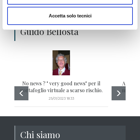
Gli ultimi articoli di
Accetta solo tecnici
Guido Bellosta
No news ? " very good news" per il
Andiamo
portafoglio virtuale a scarso rischio.
miliardi
25/01/2023 18:33
Chi siamo